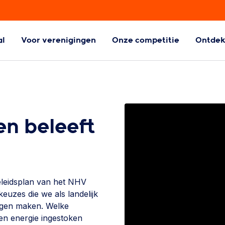
al
Voor verenigingen
Onze competitie
Ontde
ball
Aangepaste
Handbalvormen
l
Aangepaste
handbalvormen
en beleeft
eleidsplan van het NHV
euzes die we als landelijk
ngen maken. Welke
d en energie ingestoken