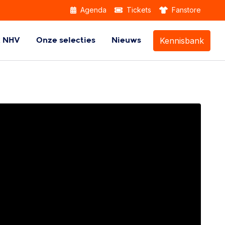
Agenda
Tickets
Fanstore
Kennisbank
k NHV
Onze selecties
Nieuws
Themabijeenkomsten
Beach Handball