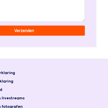
Verzenden
rklaring
klaring
d
n livestreams
n fotografen