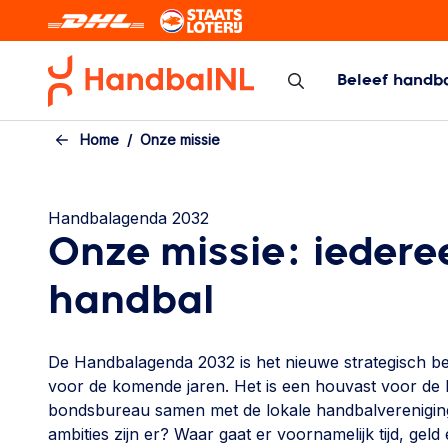
Skip to the main content
Beleef handb
Zaal/veld
Beach Hand
Home
Onze missie
Zaal/veld
Beach Handbal
Programma/Uitslagen/Standen
Handbalagenda 2032
Bekercompetitie
Onze missie: iedere
Topcompetitie
handbal
Arbitrage
Kennisbank competitie
De Handbalagenda 2032 is het nieuwe strategisch b
Calamiteiten
voor de komende jaren. Het is een houvast voor de k
bondsbureau samen met de lokale handbalverenigi
ambities zijn er? Waar gaat er voornamelijk tijd, gel