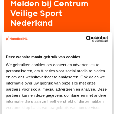
Melden bij Centrum
Veilige Sport
Nederland
Je kunt ook melding doen bij het
Centrum
Veilige Sport Nederland
. Dit is het landelijke
meldpunt voor alle sporten. Het Centrum Veilige
Sport Nederland is telefonisch te bereiken via
Deze website maakt gebruik van cookies
0900 – 202 55 90 (dit nummer is op werkdagen
We gebruiken cookies om content en advertenties te
bereikbaar van 8:30 – 17:00 uur). Je kunt ook
personaliseren, om functies voor social media te bieden
anoniem melding doen via
Speak Up
.
en om ons websiteverkeer te analyseren. Ook delen we
informatie over uw gebruik van onze site met onze
partners voor social media, adverteren en analyse. Deze
partners kunnen deze gegevens combineren met andere
Chat met FIER
informatie die u aan ze heeft verstrekt of die ze hebben
verzameld op basis van uw gebruik van hun services.