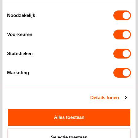
Bij Chat met FIER kun je (anoniem) je verhaal
delen. De FIER-chat is bedoeld voor kinderen,
Toestemmingsselectie
jongeren en volwassenen die sporten of actief
Noodzakelijk
zijn als vrijwilliger, trainer of coach in de
sport.FIER staat in verbinding met het Centrum
Voorkeuren
Veilige Sport Nederland. Toch is de chat tussen
jou en FIER vertrouwelijk. De chat is open
buiten werktijden (ma t/m vr van 16:00 tot
Statistieken
06:00, in de weekenden en op feestdagen van
20.00 uur tot 06:00).
Marketing
Chat met Fier
Details tonen
Alles toestaan
Meldplicht seksuele
intimidatie
Selectie toestaan