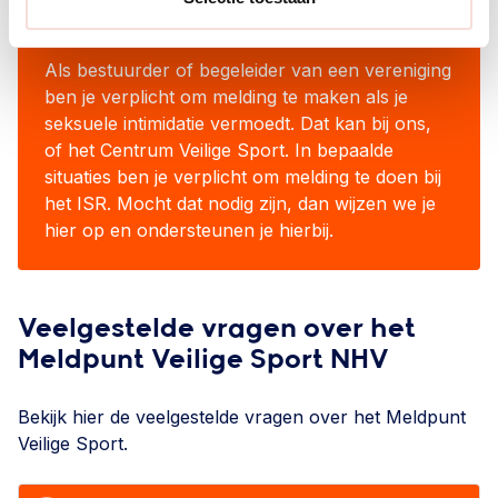
VOOR BESTUURDERS
Als bestuurder of begeleider van een vereniging
ben je verplicht om melding te maken als je
seksuele intimidatie vermoedt. Dat kan bij ons,
of het Centrum Veilige Sport. In bepaalde
situaties ben je verplicht om melding te doen bij
het ISR. Mocht dat nodig zijn, dan wijzen we je
hier op en ondersteunen je hierbij.
Veelgestelde vragen over het
Meldpunt Veilige Sport NHV
Bekijk hier de veelgestelde vragen over het Meldpunt
Veilige Sport.