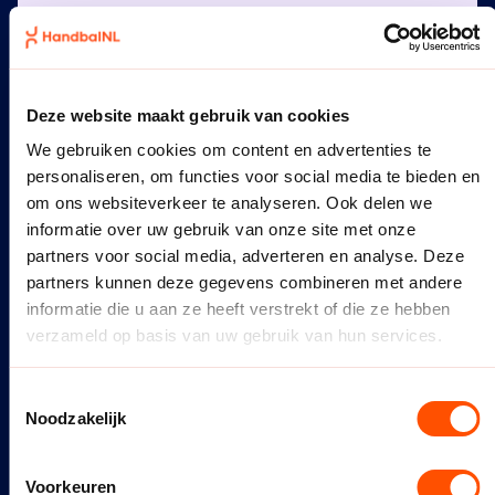
scheidsrechter
Check hieronder de links naar de meest
gezochte onderdelen
door trainers en
Deze website maakt gebruik van cookies
scheidsrechters
We gebruiken cookies om content en advertenties te
personaliseren, om functies voor social media te bieden en
om ons websiteverkeer te analyseren. Ook delen we
Positief en veilig sportklimaat
informatie over uw gebruik van onze site met onze
partners voor social media, adverteren en analyse. Deze
Plezier en groei in jeugdhandbal
partners kunnen deze gegevens combineren met andere
informatie die u aan ze heeft verstrekt of die ze hebben
Oefenstof Jeugd
verzameld op basis van uw gebruik van hun services.
Toestemmingsselectie
Noodzakelijk
IK BEN
Van een vereniging
Voorkeuren