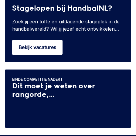
sportiviteit en inclusie
Stagelopen bij HandbalNL?
waarbij handbal de
verbindende factor
Zoek jij een toffe en uitdagende stageplek in de
was.
handbalwereld? Wil jij jezef echt ontwikkelen
tijdens een gevarieerde stage? Zoek dan niet
verder! Vanaf september bieden wij diverse
Bekijk vacatures
stageplekken aan. Bekijk ze en solliciteer direct!
EINDE COMPETITIE NADERT
Dit moet je weten over
rangorde,
promotie/degradatie en
nacompetitie