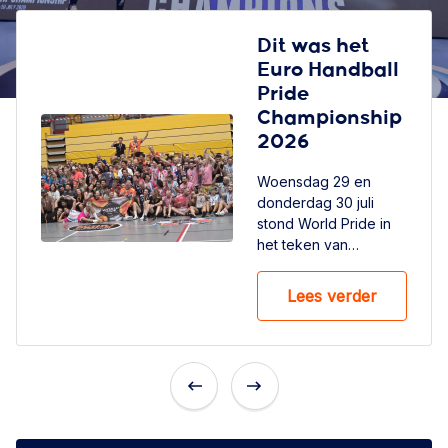
Dit was het
Euro Handball
Pride
Championship
2026
Woensdag 29 en
donderdag 30 juli
stond World Pride in
het teken van
Handball. In
Amsterdam kwamen
Lees verder
maar liefst 24 teams
vanuit 19 verschillende
landen in actie tijdens
het Euro Handball
Pride Championship
2026. Het was een
Previous
Next
dag vol plezier,