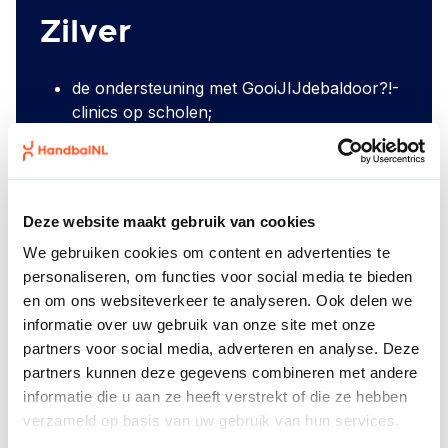
Zilver
de ondersteuning met GooiJIJdebaldoor?!-
clinics op scholen;
een actieve bijdrage op het
activiteitenplatform
Starthandbal.nl;
het begeleiden en activeren van jongeren
voor vrijwilligerswerk en het ontdekken van
Deze website maakt gebruik van cookies
hun talenten (NeXXtep);
We gebruiken cookies om content en advertenties te
(generieke) promotiemateriaal.
personaliseren, om functies voor social media te bieden
Let op: beperkt aantal plekken beschikbaar
en om ons websiteverkeer te analyseren. Ook delen we
informatie over uw gebruik van onze site met onze
partners voor social media, adverteren en analyse. Deze
partners kunnen deze gegevens combineren met andere
Brons
informatie die u aan ze heeft verstrekt of die ze hebben
verzameld op basis van uw gebruik van hun services.