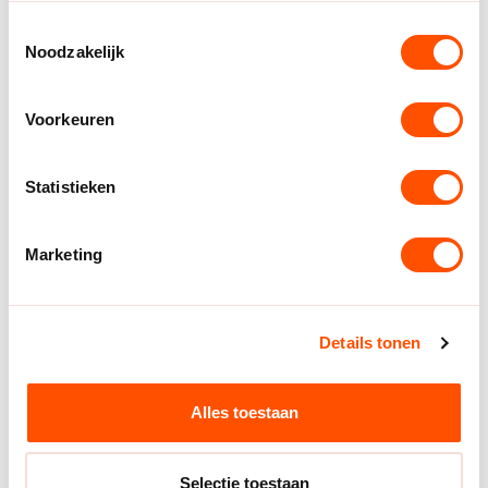
(generiek) promotiemateriaal.
Toestemmingsselectie
Noodzakelijk
Voorkeuren
Hoe
start
jij met het
Verenigings Impuls
Statistieken
Programma bij jouw
vereniging?
Marketing
Geïnteresseerd in een pakket voor jouw vereniging?
Neem contact op en ontdek de beste opties voor jouw
Details tonen
situatie.
Alles toestaan
vraag een vrijblijvende kennismaking en
informatie aan
Selectie toestaan