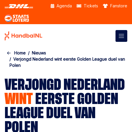
Skip to the main content
Agenda
Tickets
Fanstore
Home
Nieuws
Verjongd Nederland wint eerste Golden League duel van
Polen
VERJONGD NEDERLAND
WINT
EERSTE GOLDEN
LEAGUE DUEL VAN
POLEN