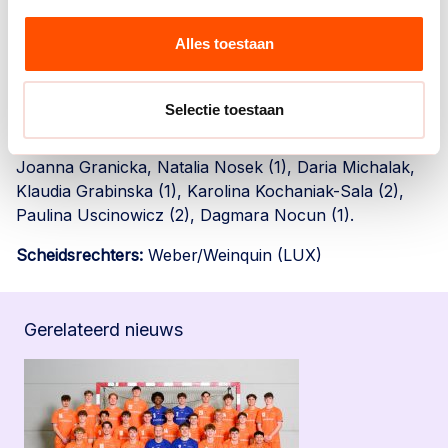
Loïs van Vliet (2) Romee Maarschalkerweerd (2),
Jalisha Loy, Kelly Vollebregt (1).
Alles toestaan
Polen:
Aleksandra Olek, Monika Kobylinska (5),
Adrianna Placzek, Barbara Zima, Aleksandra Rosiak,
Selectie toestaan
Paulina Wdowiak, Magdalena Drazyk, Katarzyna
Cygan (3), Magda Balsam (3), Daria Szynkaruk (4),
Joanna Granicka, Natalia Nosek (1), Daria Michalak,
Klaudia Grabinska (1), Karolina Kochaniak-Sala (2),
Paulina Uscinowicz (2), Dagmara Nocun (1).
Scheidsrechters:
Weber/Weinquin (LUX)
Gerelateerd nieuws