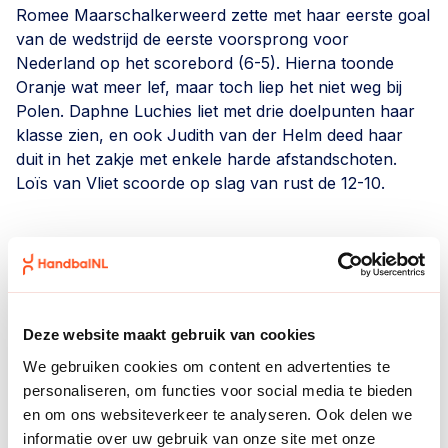
Romee Maarschalkerweerd zette met haar eerste goal
van de wedstrijd de eerste voorsprong voor
Nederland op het scorebord (6-5). Hierna toonde
Oranje wat meer lef, maar toch liep het niet weg bij
Polen. Daphne Luchies liet met drie doelpunten haar
klasse zien, en ook Judith van der Helm deed haar
duit in het zakje met enkele harde afstandschoten.
Loïs van Vliet scoorde op slag van rust de 12-10.
De tweede helft stond in het teken van het officiële
debuut voor Nederland van Robin van Galen, Maud
Horvers en Jalisha Loy (allen VOC). Van Galen startte
scherp. De 18 jarige linkerhoekspeelster schoot haar
Deze website maakt gebruik van cookies
eerste poging snoeihard binnen (15-11). Een sterke
We gebruiken cookies om content en advertenties te
fase van Oranje volgde. De dekking stond goed en
personaliseren, om functies voor social media te bieden
schoten in de aanval werden scherp afgerond. Ook
en om ons websiteverkeer te analyseren. Ook delen we
linkspoot Maud Horvers verzilverde haar eerste
informatie over uw gebruik van onze site met onze