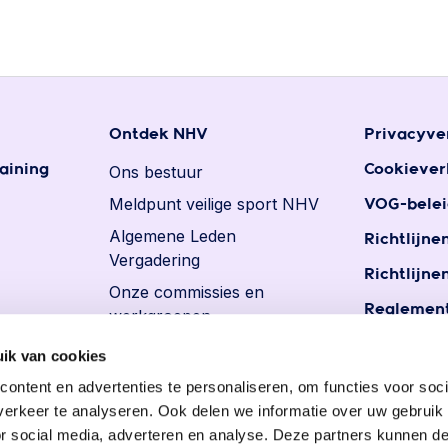
Ontdek NHV
Privacyve
aining
Ons bestuur
Cookiever
Meldpunt veilige sport NHV
VOG-belei
Algemene Leden
Richtlijne
Vergadering
Richtlijne
Onze commissies en
Reglement
werkgroepen
Reglemen
Ereleden en leden van
ik van cookies
persoons
verdienste
ontent en advertenties te personaliseren, om functies voor soci
Vacatures
erkeer te analyseren. Ook delen we informatie over uw gebruik
or social media, adverteren en analyse. Deze partners kunnen 