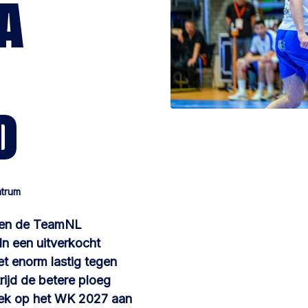
A
D
ntrum
dden de TeamNL
In een uitverkocht
t enorm lastig tegen
rijd de betere ploeg
plek op het WK 2027 aan