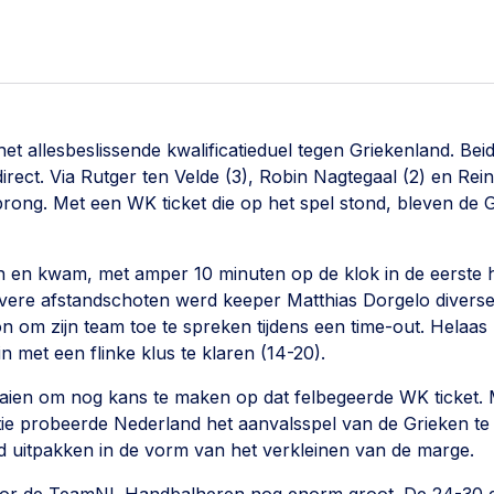
et allesbeslissende kwalificatieduel tegen Griekenland. Bei
ct. Via Rutger ten Velde (3), Robin Nagtegaal (2) en Rein
ong. Met een WK ticket die op het spel stond, bleven de 
ten en kwam, met amper 10 minuten op de klok in de eerste h
ivere afstandschoten werd keeper Matthias Dorgelo divers
on om zijn team toe te spreken tijdens een time-out. Helaas
n met een flinke klus te klaren (14-20).
aien om nog kans te maken op dat felbegeerde WK ticket. 
sitie probeerde Nederland het aanvalsspel van de Grieken te
d uitpakken in de vorm van het verkleinen van de marge.