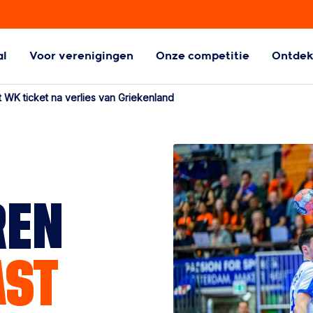
al
Voor verenigingen
Onze competitie
Ontde
ball
Aangepaste
WK ticket na verlies van Griekenland
Handbalvormen
l
Aangepaste
handbalvormen
REN
AST