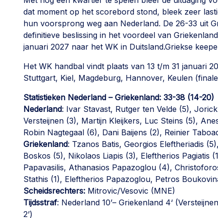
Met nog een kwartier te spelen bleef de uitdaging
dat moment op het scorebord stond, bleek zeer lasti
hun voorsprong weg aan Nederland. De 26-33 uit Gr
definitieve beslissing in het voordeel van Griekenla
januari 2027 naar het WK in Duitsland.Griekse keep
Het WK handbal vindt plaats van 13 t/m 31 januari 2
Stuttgart, Kiel, Magdeburg, Hannover, Keulen (finale
Statistieken Nederland – Griekenland: 33-38 (14-20)
Nederland
: Ivar Stavast, Rutger ten Velde (5), Jori
Versteijnen (3), Martijn Kleijkers, Luc Steins (5),
Robin Nagtegaal (6), Dani Baijens (2), Reinier Taboad
Griekenland
: Tzanos Batis, Georgios Eleftheriadis (5
Boskos (5), Nikolaos Liapis (3), Eleftherios Pagiatis 
Papavasilis, Athanasios Papazoglou (4), Christoforo
Stathis (1), Eleftherios Papazoglou, Petros Boukovin
Scheidsrechters:
Mitrovic/Vesovic (MNE)
Tijdsstraf
: Nederland 10’– Griekenland 4‘ (Versteijnen 
2’)