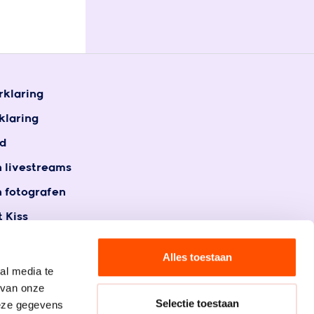
rklaring
klaring
d
n livestreams
n fotografen
 Kiss
t
gegevens
Alles toestaan
al media te
 van onze
Selectie toestaan
deze gegevens