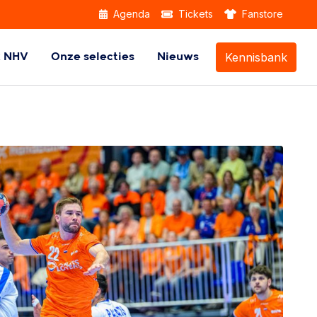
Agenda
Tickets
Fanstore
Kennisbank
k NHV
Onze selecties
Nieuws
Themabijeenkomsten
Beach Handball