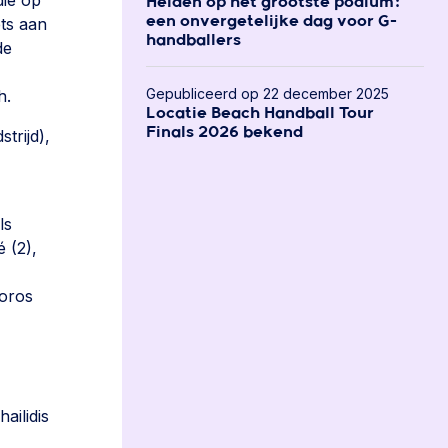
die op
Helden op het grootste podium:
ets aan
een onvergetelijke dag voor G-
handballers
de
Gepubliceerd op 22 december 2025
h.
Locatie Beach Handball Tour
Finals 2026 bekend
trijd),
ls
 (2),
doros
ailidis