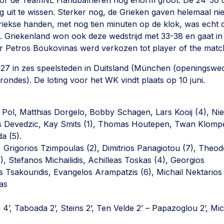
 voor de TeamNL Handbalheren nog enorm groot. De 24-30 
g uit te wissen. Sterker nog, de Grieken gaven helemaal ni
iekse handen, met nog tien minuten op de klok, was echt 
nd. Griekenland won ook deze wedstrijd met 33-38 en gaat in
er Petros Boukovinas werd verkozen tot player of the matc
027 in zes speelsteden in Duitsland (München (openingsweds
rondes). De loting voor het WK vindt plaats op 10 juni.
ck Pol, Matthias Dorgelo, Bobby Schagen, Lars Kooij (4), Nie
 Anes Devedzic, Kay Smits (1), Thomas Houtepen, Twan Klompé
a (5).
), Grigorios Tzimpoulas (2), Dimitrios Panagiotou (7), Theo
(1), Stefanos Michailidis, Achilleas Toskas (4), Georgios
s Tsakouridis, Evangelos Arampatzis (6), Michail Nektarios
as
4’, Taboada 2’, Steins 2’, Ten Velde 2’ – Papazoglou 2’, Mich