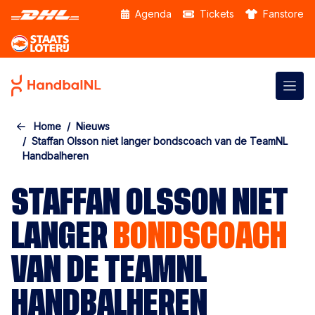
Skip to the main content
Agenda
Tickets
Fanstore
Home
Nieuws
Staffan Olsson niet langer bondscoach van de TeamNL
Handbalheren
STAFFAN OLSSON NIET
LANGER
BONDSCOACH
VAN DE TEAMNL
HANDBALHEREN