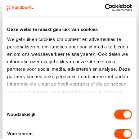
voor de groep en voor de sport in bredere zin. We zijn
het er samen over eens dat, gezien de vooruitgang die
de afgelopen jaren is geboekt, dit voor zowel het team
als voor Staffan Olsson een geschikt moment is om
Deze website maakt gebruik van cookies
een nieuw hoofdstuk te beginnen. De afgelopen jaren
We gebruiken cookies om content en advertenties te
is een solide basis gelegd en zijn er belangrijke
personaliseren, om functies voor social media te bieden
stappen gezet in de ontwikkeling van het team. Juist
en om ons websiteverkeer te analyseren. Ook delen we
vanwege deze ontwikkeling zijn wij van mening dat de
informatie over uw gebruik van onze site met onze
volgende fase om een nieuwe koers vraagt.”
partners voor social media, adverteren en analyse. Deze
partners kunnen deze gegevens combineren met andere
Welke koers dit gaat zijn is onder andere aan de
informatie die u aan ze heeft verstrekt of die ze hebben
opvolger van Olsson, waar, samen met de op 1 juli
verzameld op basis van uw gebruik van hun services.
aantredende nieuwe Directeur Sport Henk Groener,
naar gezocht zal worden.
Toestemmingsselectie
Staffan Olsson blikt terug op een prachtige en
Noodzakelijk
waardevolle periode bij het team: “De gesprekken met
het NHV over de toekomst waren positief en
Voorkeuren
respectvol, en we waren het er samen over eens dat