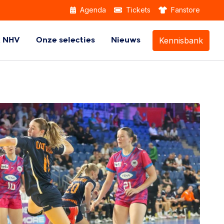
Agenda
Tickets
Fanstore
Kennisbank
k NHV
Onze selecties
Nieuws
Themabijeenkomsten
Beach Handball