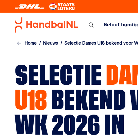
Skip to the main content
Beleef handb
Zaal/veld
Beach Hand
Home
Nieuws
Selectie Dames U18 bekend voor W
Zaal/veld
Beach Handbal
Programma/Uitslagen/Standen
SELECTIE
DA
Bekercompetitie
Topcompetitie
U18
BEKEND 
Arbitrage
Kennisbank competitie
Calamiteiten
WK 2026 IN