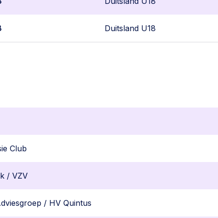
8
Duitsland U18
8
Duitsland U18
ie Club
k / VZV
dviesgroep / HV Quintus