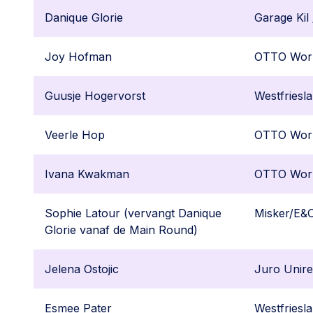
Danique Glorie
Garage Kil
Joy Hofman
OTTO Wor
Guusje Hogervorst
Westfriesl
Veerle Hop
OTTO Wor
Ivana Kwakman
OTTO Wor
Sophie Latour (vervangt Danique
Misker/E&
Glorie vanaf de Main Round)
Jelena Ostojic
Juro Unire
Esmee Pater
Westfriesl