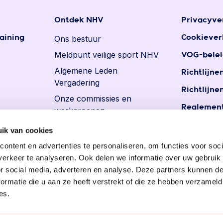
Ontdek NHV
Privacyve
aining
Ons bestuur
Cookiever
Meldpunt veilige sport NHV
VOG-belei
Algemene Leden
Richtlijne
Vergadering
Richtlijne
Onze commissies en
Reglement
werkgroepen
Reglemen
Ereleden en leden van
ik van cookies
persoons
verdienste
ontent en advertenties te personaliseren, om functies voor soci
Vacatures
erkeer te analyseren. Ook delen we informatie over uw gebruik
or social media, adverteren en analyse. Deze partners kunnen 
ormatie die u aan ze heeft verstrekt of die ze hebben verzameld
es.