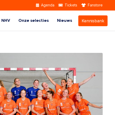
Agenda
Tickets
Fanstore
Kennisbank
k NHV
Onze selecties
Nieuws
Themabijeenkomsten
Beach Handball