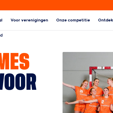
al
Voor verenigingen
Onze competitie
Ontde
ball
Aangepaste
nd
Handbalvormen
l
Aangepaste
MES
handbalvormen
VOOR