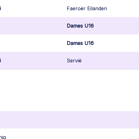
6
Faeroër Eilanden
Dames U16
Dames U16
6
Servië
nig