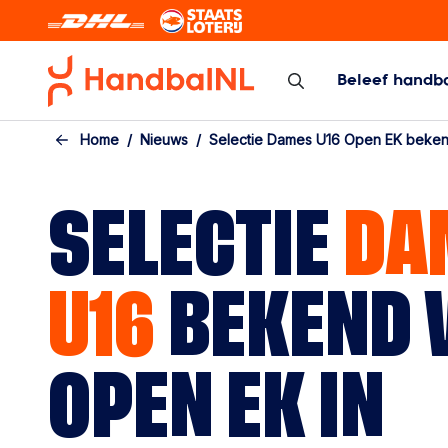
Skip to the main content
Beleef handb
Zaal/veld
Beach Hand
Home
Nieuws
Selectie Dames U16 Open EK beke
Zaal/veld
Beach Handbal
Programma/Uitslagen/Standen
SELECTIE
DA
Bekercompetitie
Topcompetitie
U16
BEKEND 
Arbitrage
Kennisbank competitie
Calamiteiten
OPEN EK IN