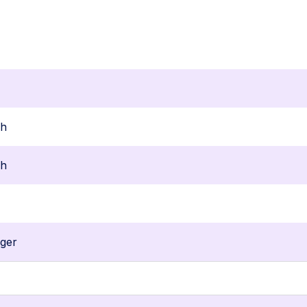
ch
ch
ger