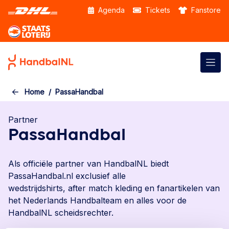
Skip to the main content
Agenda
Tickets
Fanstore
Home
PassaHandbal
Partner
PassaHandbal
Als officiële partner van
HandbalNL
biedt
PassaHandbal.nl exclusief alle
wedstrijdshirts,
after
match kleding en
fanartikelen
van
het Nederlands Handbalteam en alles voor de
HandbalNL scheidsrechter.