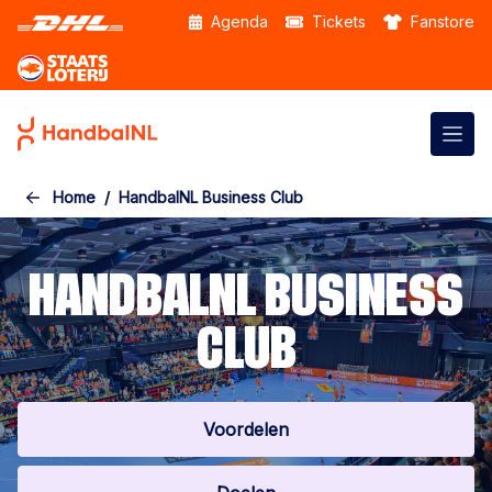
Skip to the main content
Agenda
Tickets
Fanstore
Home
HandbalNL Business Club
HANDBALNL BUSINESS
CLUB
Voordelen