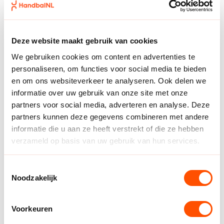
Spanje, Zwitserland, Faeröer, Noord-Macedonië,
Nederland en Oostenrijk
Deze website maakt gebruik van cookies
Pot 2: Tsjechië, Italië en de winnaars van de
wedstrijden in fase 2 — Bosnië en Herzegovina vs
We gebruiken cookies om content en advertenties te
Kosovo, Georgië vs Israël, Oekraïne vs Slowakije,
personaliseren, om functies voor social media te bieden
Servië vs Litouwen, Polen vs Letland, Turkije vs
en om ons websiteverkeer te analyseren. Ook delen we
Roemenië, Griekenland vs België, Finland vs
informatie over uw gebruik van onze site met onze
Montenegro
partners voor social media, adverteren en analyse. Deze
partners kunnen deze gegevens combineren met andere
De totale loting van de WK- play offs
informatie die u aan ze heeft verstrekt of die ze hebben
Noord Macedonië versus Oekraïne of Slowakije
verzameld op basis van uw gebruik van hun services.
Faeröer Eilanden versus Bosnië-Herzegovina of
Kosovo
Toestemmingsselectie
Frankrijk versus Tsjechië
Noodzakelijk
Zwitserland versus Italië
Slovenië versus Finland of Montenegro
Hongarije versus Servië of Litouwen
Voorkeuren
Nederland versus Griekenland of België