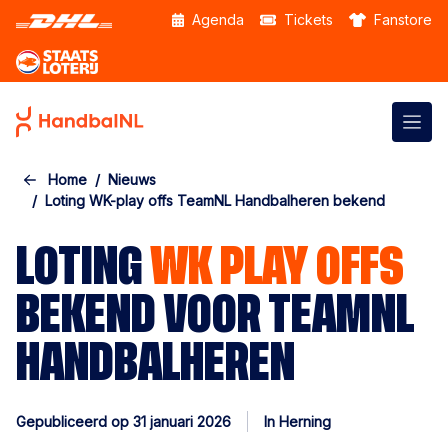
Skip to the main content
Agenda
Tickets
Fanstore
Home
Nieuws
Loting WK-play offs TeamNL Handbalheren bekend
LOTING
WK PLAY OFFS
BEKEND VOOR TEAMNL
HANDBALHEREN
Gepubliceerd op 31 januari 2026
In Herning