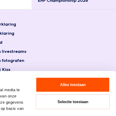
EHF Championship 2026
rklaring
klaring
d
n livestreams
n fotografen
 Kiss
t
gegevens
Alles toestaan
al media te
 van onze
Selectie toestaan
deze gegevens
 op basis van