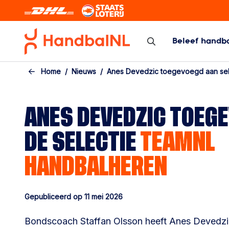
Skip to the main content
Beleef handb
Zaal/veld
Beach Hand
Home
Nieuws
Anes Devedzic toegevoegd aan sel
Zaal/veld
Beach Handbal
Programma/Uitslagen/Standen
ANES DEVEDZIC TOEG
Bekercompetitie
DE SELECTIE
TEAMNL
Topcompetitie
Arbitrage
HANDBALHEREN
Kennisbank competitie
Calamiteiten
Gepubliceerd op 11 mei 2026
Bondscoach Staffan Olsson heeft Anes Devedzic 