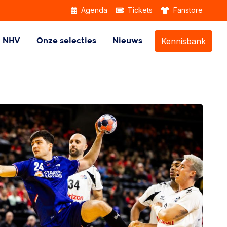
Agenda
Tickets
Fanstore
Kennisbank
k NHV
Onze selecties
Nieuws
Themabijeenkomsten
Beach Handball