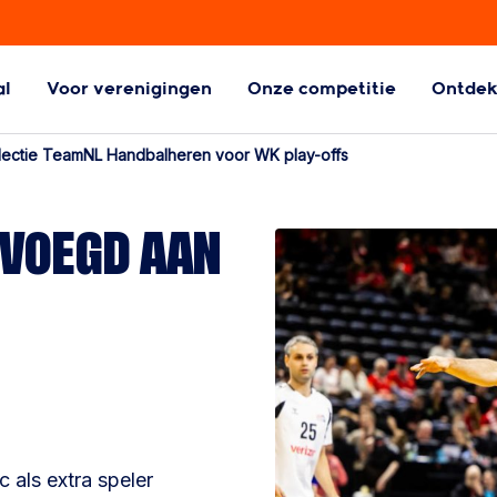
al
Voor verenigingen
Onze competitie
Ontde
ball
Aangepaste
ectie TeamNL Handbalheren voor WK play-offs
Handbalvormen
l
Aangepaste
EVOEGD AAN
handbalvormen
als extra speler