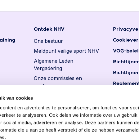
Ontdek NHV
Privacyve
aining
Ons bestuur
Cookiever
Meldpunt veilige sport NHV
VOG-belei
Algemene Leden
Richtlijne
Vergadering
Richtlijne
Onze commissies en
Reglement
werkgroepen
Reglemen
Ereleden en leden van
ik van cookies
persoons
verdienste
ontent en advertenties te personaliseren, om functies voor soci
Vacatures
erkeer te analyseren. Ook delen we informatie over uw gebruik
or social media, adverteren en analyse. Deze partners kunnen 
ormatie die u aan ze heeft verstrekt of die ze hebben verzameld
es.