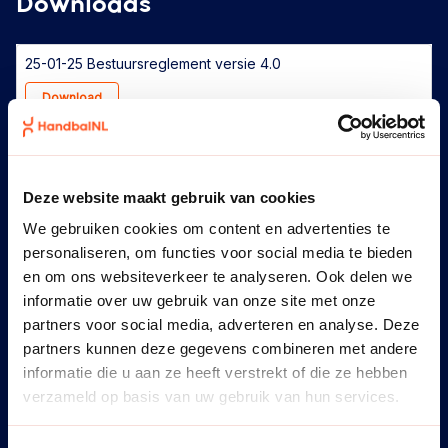
Downloads
25-01-25 Bestuursreglement versie 4.0
Download
25-01-25 Taakstelling en profiel bestuursleden versie 2.0
Download
Deze website maakt gebruik van cookies
We gebruiken cookies om content en advertenties te
25-06-23-Samenstelling-Bondsbestuur-versie-3.0
personaliseren, om functies voor social media te bieden
Download
en om ons websiteverkeer te analyseren. Ook delen we
informatie over uw gebruik van onze site met onze
partners voor social media, adverteren en analyse. Deze
Algemene gedragscode
partners kunnen deze gegevens combineren met andere
Download
informatie die u aan ze heeft verstrekt of die ze hebben
verzameld op basis van uw gebruik van hun services.
Directiestatuut