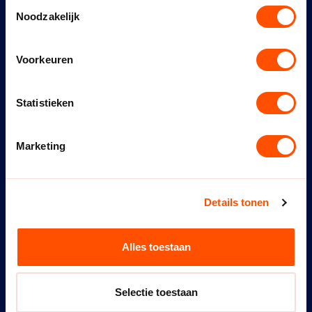
Download
Toestemmingsselectie
Noodzakelijk
Klachtenregeling
Voorkeuren
Download
Klokkenluidersregeling
Statistieken
Download
Marketing
Onverenigbaarheid Functies
Download
Details tonen
Reglement Continuiteitcommissie
Download
Alles toestaan
Vrijwilligersbeleid
Selectie toestaan
Download