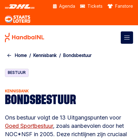
Skip to the main content
Agenda
Tickets
Fanstore
Home
Kennisbank
Bondsbestuur
BESTUUR
KENNISBANK
BONDSBESTUUR
Ons bestuur volgt de 13 Uitgangspunten voor
Goed Sportbestuur
, zoals aanbevolen door het
NOC*NSF in 2005. Deze richtlijnen zijn cruciaal