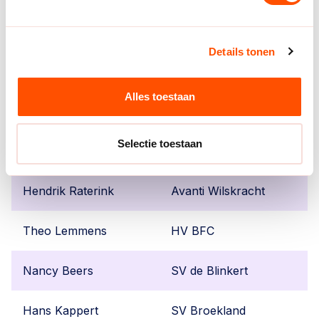
Younes Querrate
Rotterdam Handbal
Details tonen
Nicolien de Wit
Rotterdam Handbal
Alles toestaan
Thijs van der Lem
Rotterdam Handbal
Selectie toestaan
Bertus Hofman
HV Unitas
Hendrik Raterink
Avanti Wilskracht
Theo Lemmens
HV BFC
Nancy Beers
SV de Blinkert
Hans Kappert
SV Broekland