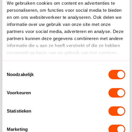
We gebruiken cookies om content en advertenties te
personaliseren, om functies voor social media te bieden
Bente van den Broek
Habo'95Bondscoach
en om ons websiteverkeer te analyseren. Ook delen we
informatie over uw gebruik van onze site met onze
Koen Robben
White Demons
partners voor social media, adverteren en analyse. Deze
partners kunnen deze gegevens combineren met andere
informatie die u aan ze heeft verstrekt of die ze hebben
John Holleboom
H.H.Z.D
verzameld op basis van uw gebruik van hun services.
Rien Meijerman
H.H.Z.D
Toestemmingsselectie
Noodzakelijk
Andre Ijzer
S.V. Hoogersmilde
Voorkeuren
Eliano Roumans
Optimo
Statistieken
Cas Roozendaal
SEW
John Blom
AHV Achilles
Marketing