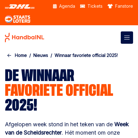
Skip to the main content
Agenda
Tickets
Fanstore
Home
Nieuws
Winnaar favoriete official 2025!
DE WINNAAR
FAVORIETE OFFICIAL
2025!
Afgelopen week stond in het teken van de
Week
van de Scheidsrechter
. Hét moment om onze