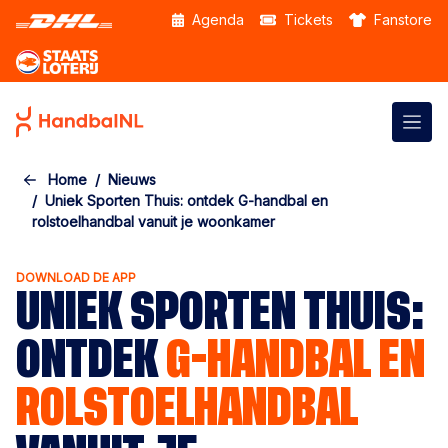
Skip to the main content
Agenda
Tickets
Fanstore
Home
Nieuws
Uniek Sporten Thuis: ontdek G-handbal en
rolstoelhandbal vanuit je woonkamer
DOWNLOAD DE APP
UNIEK SPORTEN THUIS:
ONTDEK
G-HANDBAL EN
ROLSTOELHANDBAL