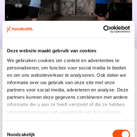
Deze website maakt gebruik van cookies
Rolstoelhandbal met
We gebruiken cookies om content en advertenties te
personaliseren, om functies voor social media te bieden
Joyce & Mieke
en om ons websiteverkeer te analyseren. Ook delen we
informatie over uw gebruik van onze site met onze
partners voor social media, adverteren en analyse. Deze
Ook rolstoelhandbal krijgt een podium in Uniek
partners kunnen deze gegevens combineren met andere
Sporten Thuis. Niemand minder dan (ex)internationals
informatie die u aan ze heeft verstrekt of die ze hebben
Joyce van Haaster en Mieke van Chastelet geven jou
verzameld op basis van uw gebruik van hun services.
tips en tricks om de sport onder de knie te krijgen. Van
het rollen met snelheid tot schieten op doel, in deze
work-outs leer je stap voor stap de essentie van
Toestemmingsselectie
rolstoelhandbal kennen. Alle work-outs zijn volledig
Noodzakelijk