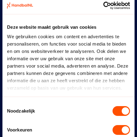
C. HEEFT DE OVERTREDING PLAATSGEVONDEN
TIJDENS DE VERMELDE WEDSTRIJD/TRAINING OF
ELDERS? (JA OF NEE, NAMELIJK)
*
Deze website maakt gebruik van cookies
We gebruiken cookies om content en advertenties te
D. IS -INDIEN VAN TOEPASSING- DE
personaliseren, om functies voor social media te bieden
WEDSTRIJDSITUATIE JUIST WEERGEGEVEN? (JA/NEE,
NAMELIJK
*
en om ons websiteverkeer te analyseren. Ook delen we
informatie over uw gebruik van onze site met onze
partners voor social media, adverteren en analyse. Deze
partners kunnen deze gegevens combineren met andere
E. IS -INDIEN VAN TOEPASSING- DE SCHEIDSRECHTER
VAN DE WEDSTRIJD JUIST VERMELD EN DE
informatie die u aan ze heeft verstrekt of die ze hebben
EVENTUEEL TIJDENS DE WEDSTRIJD GENOMEN
verzameld op basis van uw gebruik van hun services.
MAATREGEL? (JA/NEE, NAMELIJK
*
Toestemmingsselectie
Noodzakelijk
F. WAREN -VOOR ZOVER VERMELD- DE VERMELDE
GETUIGEN TER PLAATSE AANWEZIG? (JA/NEE,
NAMELIJK)
*
Voorkeuren