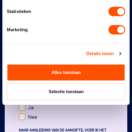
G. HEBBEN -DE EVENTUELE- GETUIGEN DE
Statistieken
OVERTREDING ZELF KUNNEN WAARNEMEN? (JA/NEE,
NAMELIJK)
*
Marketing
H. WELKE ANDER OP HET AANGIFTEFORMULIER
VERMELD FEITEN ZIJN NIET JUIST?
*
Details tonen
Alles toestaan
6. Uw inhoudelijk verweer
ERKENT U DE IN HET AANGIFTEFORMULIER
Selectie toestaan
VERMELDE OVERTREDING MET ALLE DAARIN
VERMELDE FEITEN?
*
Ja
Nee
NAAR AANLEIDING VAN DE AANGIFTE, VOER IK HET