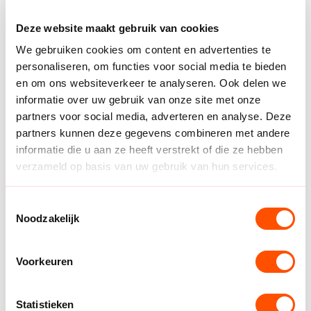
Deze website maakt gebruik van cookies
We gebruiken cookies om content en advertenties te
personaliseren, om functies voor social media te bieden
Tweede helft
en om ons websiteverkeer te analyseren. Ook delen we
Nederland wist wat het moest doen in de tweede helft
informatie over uw gebruik van onze site met onze
om te zorgen voor een goed begin op het EK. Lars
partners voor social media, adverteren en analyse. Deze
Kooij scoorde de eerste goal van de tweede helft.
partners kunnen deze gegevens combineren met andere
Helaas was Zweden ook niet slecht uit de kleedkamer
informatie die u aan ze heeft verstrekt of die ze hebben
gekomen en liepen zij weer twee goals uit op
verzameld op basis van uw gebruik van hun services.
Nederland (18-13). Nederland deed via Reinier
Taboada iets terug in de 37e minuut en zette de stand
Toestemmingsselectie
op 21-16. De Nederlandse handbalheren hadden in het
Noodzakelijk
eerste kwart van de tweede helft geen antwoord op de
snelle aanvallen van Zweden. Hierdoor keken zij tegen
Voorkeuren
een achterstand van vijf goals aan.
Nederland hield hoop in de wedstrijd. Rutger ten Velde
Statistieken
bracht de stand op 31-26 met een fast break. Het was