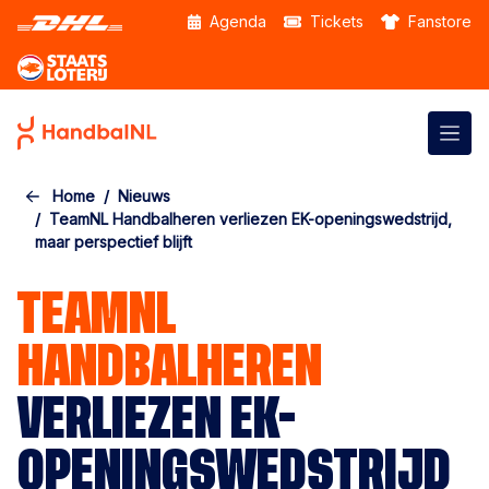
Skip to the main content
Agenda
Tickets
Fanstore
Home
Nieuws
TeamNL Handbalheren verliezen EK-openingswedstrijd,
maar perspectief blijft
TEAMNL
HANDBALHEREN
VERLIEZEN EK-
OPENINGSWEDSTRIJD