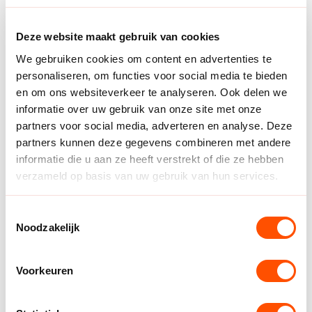
voor Nederland positief uit en leidde tot twee goals.
Oranje kwam duidelijk scherper uit de kleedkamer, dat
Deze website maakt gebruik van cookies
liet zich zien in het spel en ook de stand op het
We gebruiken cookies om content en advertenties te
scorebord (20-14).
personaliseren, om functies voor social media te bieden
Met nog zeven minuten op de klok scoorde Daphne
en om ons websiteverkeer te analyseren. Ook delen we
Luchies de 22-17 voor Nederland. Nog even kwam
informatie over uw gebruik van onze site met onze
Zwitserland met 23-21 dichtbij, maar de
partners voor social media, adverteren en analyse. Deze
zwaarbevochten winst kwam niet meer in gevaar. Ook
partners kunnen deze gegevens combineren met andere
de thuiswedstrijd wordt gewonnen door Nederland
informatie die u aan ze heeft verstrekt of die ze hebben
met 25-22.
verzameld op basis van uw gebruik van hun services.
Romee Maarschalkerweerd werd, met zes doelpunten
Toestemmingsselectie
en een sterk optreden in de dekking, verkozen tot
Noodzakelijk
player of the match.
In april komende TeamNL Handbaldames opnieuw
Voorkeuren
samen voor de laatste twee rondes van de EK-
kwalificatiereeks. Dan staan ontmoetingen met Italie