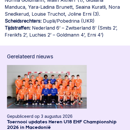
Norma Goldmann, Malin Altherr (1), Giuliana
Manduca, Yara-Ladina Brunett, Seaina Kuratli, Nora
Snedkerud, Louise Truchot, Joline Erni (3).
Scheidsrechters:
Duplii/Pobedrina (UKR)
Tijdstraffen:
Nederland 6‘ – Zwitserland 8’ (Smits 2’,
Frerikfs 2’, Luchies 2’ – Goldmann 4’, Erni 4’)
Gerelateerd nieuws
Gepubliceerd op 3 augustus 2026
Toernooi updates Heren U18 EHF Championship
2026 in Macedonië