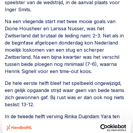
speelster van de wedstrijd, in de aanval plaats voor
Inger Smits.
Na een vliegende start met twee mooie goals van
Dione Housheer en Larissa Nusser, was het
Zwitserland dat brutaal de leiding nam: 2-3. Net als in
de beginfase afgelopen donderdag kon Nederland
moeilijk loskomen van een stug en scherper
Zwitserland. Na een bijna kwartier was het verschil
tussen beide ploegen nog minimaal (7-6), waarna
Henrik Signell voor een time-out koos.
De hele eerste helft bleef het spelbeeld ongewijzigd,
een gelijk opgaande strijd waar geen van beide teams
zich gewonnen gaf. Bij rust was er dan ook nog niets
beslist: 13-12.
In de tweede helft verving Rinka Duijndam Yara ten
Holte onder de lat. Tevens paste Zwitserland een
bekende tactiek toe: de 7 tegen 6 aanval. Dit pakte