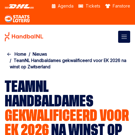
Skip to the main content
Agenda
Tickets
Fanstore
Home
Nieuws
TeamNL Handbaldames gekwalificeerd voor EK 2026 na
winst op Zwitserland
TEAMNL
HANDBALDAMES
GEKWALIFICEERD VOOR
EK 2026
NA WINST OP