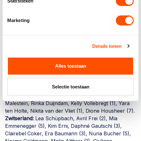
(uit, 9 april) en Bosnië-Herzegovina (12 april, in
Statistieken
Topsportcentrum Almere) op het programma. Tijdens
de thuiswedstrijd wordt een kidsday georganiseerd. De
Marketing
selectie voor de interlandweek in april wordt komende
week bekend gemaakt. Kaarten voor 12 april zijn te
bestellen via handbal.nl/tickets. Beide wedstrijden
worden uitgezonden op Ziggo Sport.
Details tonen
Statistieken TeamNL Handbaldames
Nederland-Zwitserland: 25-22 (13-12)
Alles toestaan
Nederland:
Alieke van Maurik (1), Larissa Nüsser (2),
Bo van Wetering (1). Kim Molenaar (2), Kelly Dulfer,
Selectie toestaan
Merel Freriks, Inger Smits, Daphne Luchies (2), Zoë
Sprengers (2), Romée Maarschalkerweerd (6), Angela
Malestein, Rinka Duijndam, Kelly Vollebregt (1), Yara
ten Holte, Nikita van der Vliet (1), Dione Housheer (7).
Zwitserland:
Lea Schüpbach, Avril Frei (2), Mia
Emmenegger (5), Kim Erni, Daphné Gautschi (3),
Clairebel Coker, Era Baumann (3), Nuria Bucher (5),