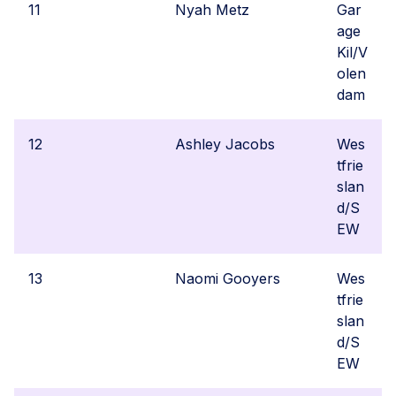
11
Nyah Metz
Gar
age
Kil/V
olen
dam
12
Ashley Jacobs
Wes
tfrie
slan
d/S
EW
13
Naomi Gooyers
Wes
tfrie
slan
d/S
EW