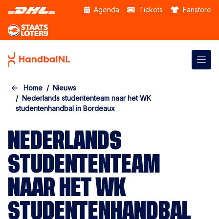
Skip to the main content
Agenda
Tickets
Fanstore
Home
Nieuws
Nederlands studententeam naar het WK
studentenhandbal in Bordeaux
NEDERLANDS
STUDENTENTEAM
NAAR HET WK
STUDENTENHANDBAL