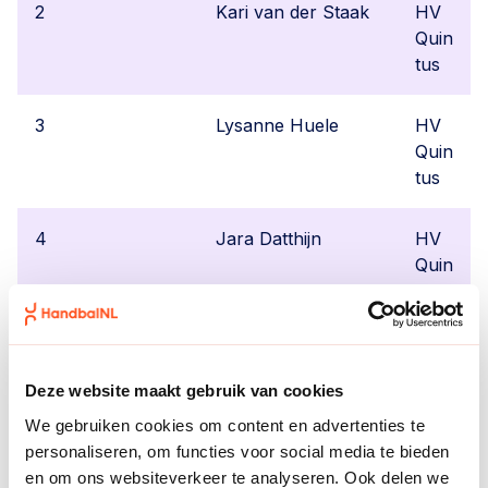
2
Kari van der Staak
HV
Quin
tus
3
Lysanne Huele
HV
Quin
tus
4
Jara Datthijn
HV
Quin
tus
5
Alysa Korterink
Zwa
rtwo
Deze website maakt gebruik van cookies
ud/
We gebruiken cookies om content en advertenties te
Kwie
personaliseren, om functies voor social media te bieden
k
en om ons websiteverkeer te analyseren. Ook delen we