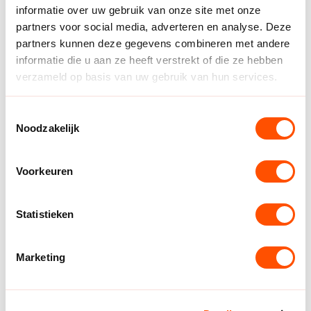
informatie over uw gebruik van onze site met onze
6
Lizz Olde Bolhaar
Zwa
partners voor social media, adverteren en analyse. Deze
rtwo
partners kunnen deze gegevens combineren met andere
ud/
informatie die u aan ze heeft verstrekt of die ze hebben
Kwie
verzameld op basis van uw gebruik van hun services.
k
Toestemmingsselectie
7
Paris Scholten
Zwa
Noodzakelijk
rtwo
ud/
Voorkeuren
Kwie
k
Statistieken
8
Valerie Smits
OTT
O
Marketing
Wor
k
Forc