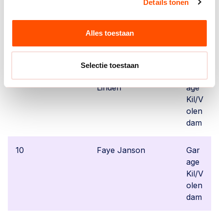
e/V
Details tonen
OC
Ams
Alles toestaan
terd
am
Selectie toestaan
9
Ruby van der
Gar
Linden
age
Kil/V
olen
dam
10
Faye Janson
Gar
age
Kil/V
olen
dam