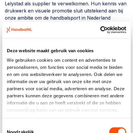
Lelystad als supplier te verwelkomen. Hun kennis van
drukwerk en visuele promotie sluit uitstekend aan bij
onze ambitie om de handbalsport in Nederland
zichtbaar, herkenbaar en professioneel te
presenteren.” aldus Tonnie van Rijn, Commercieel
Directeur van het Nederlands Handbal Verbond.
Deze website maakt gebruik van cookies
Vincent Speur van Multicopy Lelystad voegt hieraan
toe: “Handbal speelt een belangrijke rol binnen ons
We gebruiken cookies om content en advertenties te
gezin en daarom vinden wij het extra mooi om via
personaliseren, om functies voor social media te bieden
deze samenwerking ook als bedrijf een bijdrage te
en om ons websiteverkeer te analyseren. Ook delen we
kunnen leveren aan de sport. Met onze expertise
informatie over uw gebruik van onze site met onze
hopen wij het NHV te ondersteunen bij de verdere
partners voor social media, adverteren en analyse. Deze
professionalisering en zichtbaarheid van het handbal
partners kunnen deze gegevens combineren met andere
in Nederland.”
informatie die u aan ze heeft verstrekt of die ze hebben
verzameld op basis van uw gebruik van hun services.
Ontdek meer over Multicopy Lelystad
Toestemmingsselectie
Noodzakelijk