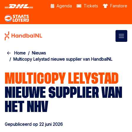
Skip to the main content
Agenda
Tickets
Fanstore
Home
Nieuws
Multicopy Lelystad nieuwe supplier van HandbalNL
MULTICOPY LELYSTAD
NIEUWE SUPPLIER VAN
HET NHV
Gepubliceerd op 22 juni 2026