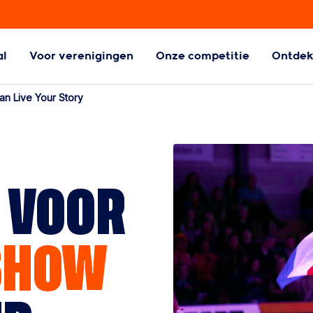
al
Voor verenigingen
Onze competitie
Ontde
ball
Aangepaste
n Live Your Story
Handbalvormen
l
Aangepaste
handbalvormen
 VOOR
SHOW