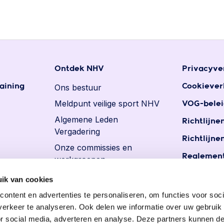
Ontdek NHV
Privacyve
aining
Ons bestuur
Cookiever
Meldpunt veilige sport NHV
VOG-belei
Algemene Leden
Richtlijne
Vergadering
Richtlijne
Onze commissies en
Reglement
werkgroepen
Reglemen
Ereleden en leden van
ik van cookies
persoons
verdienste
ontent en advertenties te personaliseren, om functies voor soci
Vacatures
erkeer te analyseren. Ook delen we informatie over uw gebruik
or social media, adverteren en analyse. Deze partners kunnen 