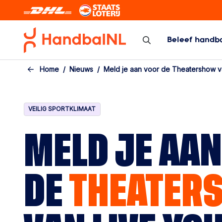
Skip to the main content
Beleef handb
Zaal/veld
Beach Hand
Home
Nieuws
Meld je aan voor de Theatershow va
Zaal/veld
Beach Handbal
Programma/Uitslagen/Standen
VEILIG SPORTKLIMAAT
Bekercompetitie
Topcompetitie
MELD JE AAN
Arbitrage
Kennisbank competitie
DE
THEATER
Calamiteiten