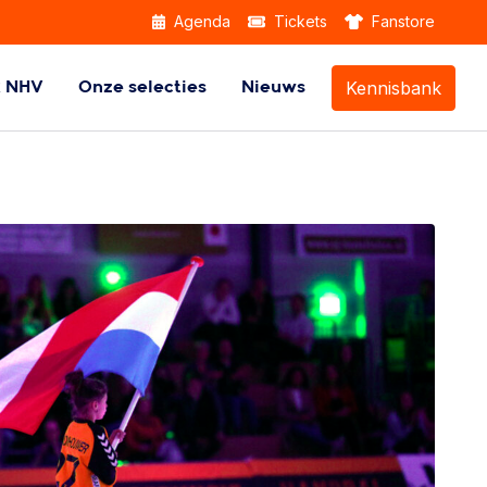
Agenda
Tickets
Fanstore
Kennisbank
k NHV
Onze selecties
Nieuws
Themabijeenkomsten
Beach Handball