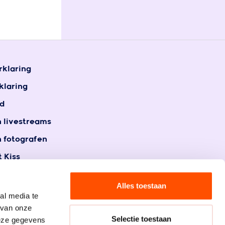
rklaring
klaring
d
n livestreams
n fotografen
 Kiss
t
gegevens
Alles toestaan
al media te
 van onze
Selectie toestaan
deze gegevens