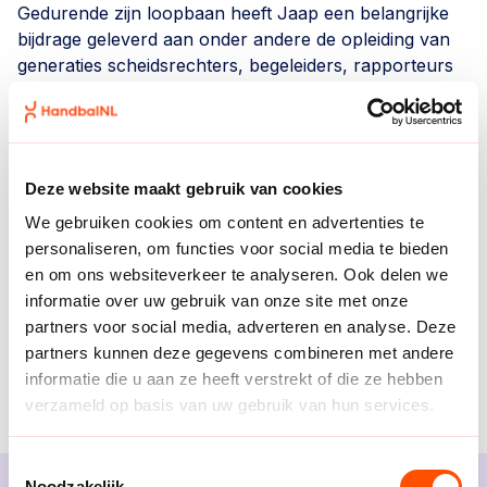
Gedurende zijn loopbaan heeft Jaap een belangrijke
bijdrage geleverd aan onder andere de opleiding van
generaties scheidsrechters, begeleiders, rapporteurs
en waarnemers. Daar hij zelf ook belangrijk is geweest
als scheidsrechter, scheidsrechtersscoach op landelijk
niveau, scheidsrechterbeoordelaar voor de PvB,
docent scheidsrechter, rapporteur, waarnemer en lid
Deze website maakt gebruik van cookies
van de landelijke werkgroep scheidsrechters. Voor
deze geweldige inzet voor de handbalsport werd hij in
We gebruiken cookies om content en advertenties te
2020 benoemd tot Lid van Verdienste.
personaliseren, om functies voor social media te bieden
en om ons websiteverkeer te analyseren. Ook delen we
In zijn laatste jaren was hij veelal actief als fotograaf
informatie over uw gebruik van onze site met onze
(voor o.a. Handbal Inside) tijdens diverse
partners voor social media, adverteren en analyse. Deze
handbalwedstrijden en -evenementen.
partners kunnen deze gegevens combineren met andere
informatie die u aan ze heeft verstrekt of die ze hebben
Wij wensen de familie van Jaap veel sterkte toe in
verzameld op basis van uw gebruik van hun services.
deze moeilijke tijd.
Toestemmingsselectie
Noodzakelijk