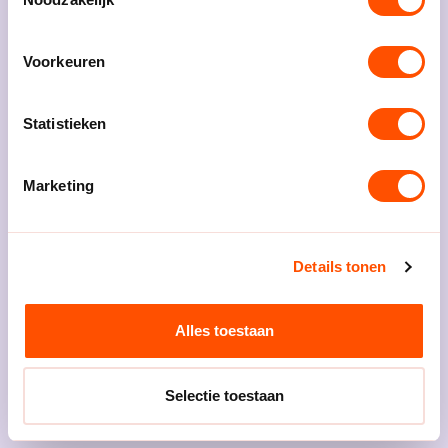
Gerelateerd nieuws
Voorkeuren
Statistieken
Marketing
Gepubliceerd op 24 juni 2026
Voorjaars Algemene Ledenvergadering positief
verlopen
Details tonen
Gepubliceerd op 20 mei 2026
Het Nederlands Handbal Verbond ontvangt
Alles toestaan
€686.666 van Nederlandse Loterij
Selectie toestaan
Gepubliceerd op 30 april 2026
Koninklijke onderscheiding voor Bert Bouwer