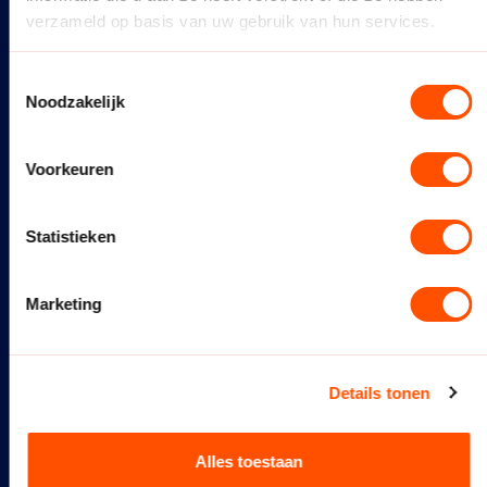
Maecenas vitae metus ac justo hendrerit
verzameld op basis van uw gebruik van hun services.
condimentum et quis ante.
Toestemmingsselectie
Noodzakelijk
Button text
Button text
Voorkeuren
Statistieken
Marketing
Details tonen
Title Burb 3
Alles toestaan
SUBTITLE BURB 3