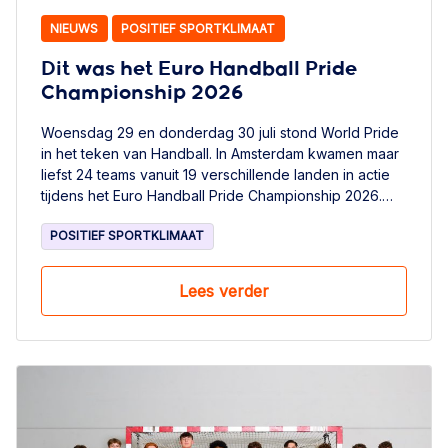
NIEUWS
POSITIEF SPORTKLIMAAT
Dit was het Euro Handball Pride
Championship 2026
Woensdag 29 en donderdag 30 juli stond World Pride
in het teken van Handball. In Amsterdam kwamen maar
liefst 24 teams vanuit 19 verschillende landen in actie
tijdens het Euro Handball Pride Championship 2026.
Het was een dag vol plezier, sportiviteit en inclusie
POSITIEF SPORTKLIMAAT
waarbij handbal de verbindende factor was.
Lees verder