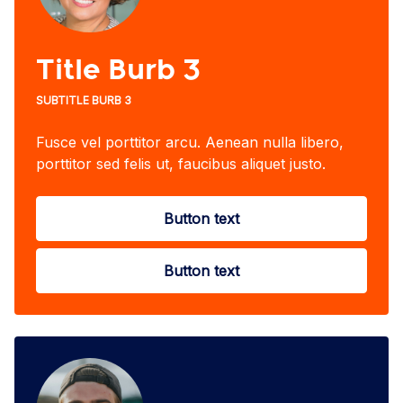
Title Burb 3
SUBTITLE BURB 3
Fusce vel porttitor arcu. Aenean nulla libero,
porttitor sed felis ut, faucibus aliquet justo.
Button text
Button text