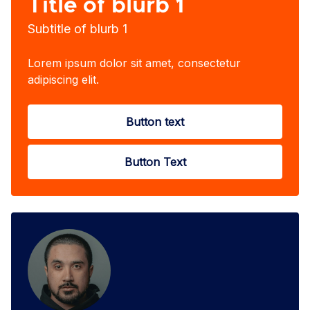
Title of blurb 1
Subtitle of blurb 1
Lorem ipsum dolor sit amet, consectetur
adipiscing elit.
Button text
Button Text