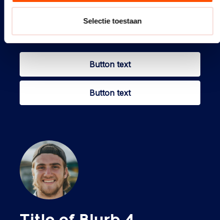
Selectie toestaan
Fusce vel porttitor arcu. Aenean nulla libero,
porttitor sed felis ut, faucibus aliquet justo.
Button text
Button text