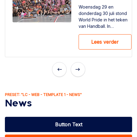
Woensdag 29 en
donderdag 30 juli stond
World Pride in het teken
van Handball. In
Amsterdam kwamen maar
liefst 24 teams vanuit 19
Lees verder
verschillende landen in
actie tijdens het Euro
Handball Pride
Championship 2026. Het
was een dag vol plezier,
sportiviteit en inclusie
Previous
Next
waarbij handbal de
verbindende factor was.
PRESET: "LC - WEB - TEMPLATE 1 - NEWS"
News
Button Text