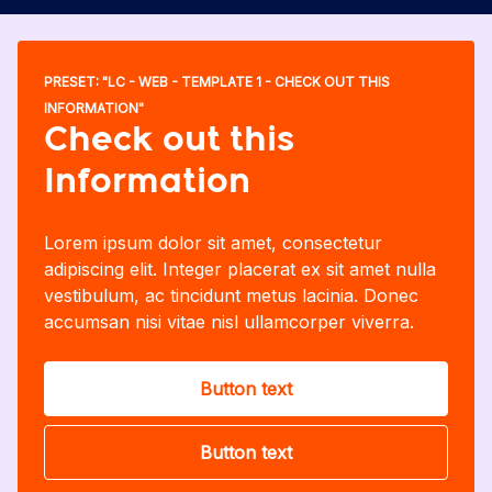
PRESET: "LC - WEB - TEMPLATE 1 - CHECK OUT THIS
INFORMATION"
Check out this
Information
Lorem ipsum dolor sit amet, consectetur
adipiscing elit. Integer placerat ex sit amet nulla
vestibulum, ac tincidunt metus lacinia. Donec
accumsan nisi vitae nisl ullamcorper viverra.
Button text
Button text