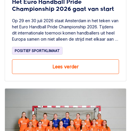
Het Euro Handball Pride
Championship 2026 gaat van start
Op 29 en 30 juli 2026 staat Amsterdam in het teken van
het Euro Handball Pride Championship 2026. Tijdens
dit internationale toernooi komen handballers uit heel
Europa samen om niet alleen de strijd met elkaar aan te
gaan, maar vooral ook te laten zien dat handbal een
POSITIEF SPORTKLIMAAT
sport is waarin iedereen welkom is.
Lees verder