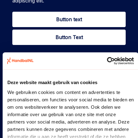
adipiscing elit.
Button text
Button Text
Deze website maakt gebruik van cookies
We gebruiken cookies om content en advertenties te
personaliseren, om functies voor social media te bieden en
om ons websiteverkeer te analyseren. Ook delen we
informatie over uw gebruik van onze site met onze
Title of blurb 2
partners voor social media, adverteren en analyse. Deze
SUBTITLE OF BLURB 1
partners kunnen deze gegevens combineren met andere
informatie die u aan ze heeft verstrekt of die ze hebben