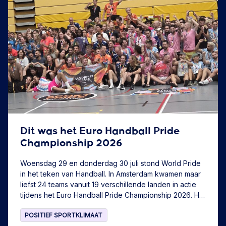
Dit was het Euro Handball Pride
Championship 2026
Woensdag 29 en donderdag 30 juli stond World Pride
in het teken van Handball. In Amsterdam kwamen maar
liefst 24 teams vanuit 19 verschillende landen in actie
tijdens het Euro Handball Pride Championship 2026. Het
was een dag vol plezier, sportiviteit en inclusie waarbij
POSITIEF SPORTKLIMAAT
handbal de verbindende factor was.