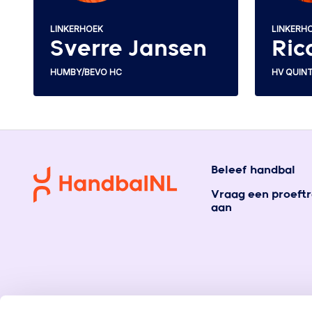
LINKERHOEK
LINKERH
Sverre Jansen
Ric
HUMBY/BEVO HC
HV QUIN
Beleef handbal
Vraag een proeftr
aan