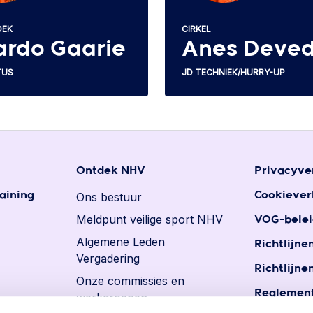
OEK
CIRKEL
ardo Gaarie
Anes Deved
TUS
JD TECHNIEK/HURRY-UP
Ontdek NHV
Privacyve
aining
Ons bestuur
Cookiever
Meldpunt veilige sport NHV
VOG-belei
Algemene Leden
Richtlijne
Vergadering
Richtlijne
Onze commissies en
Reglement
werkgroepen