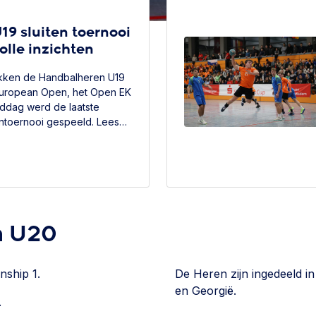
9 sluiten toernooi
lle inzichten
kken de Handbalheren U19
uropean Open, het Open EK
ddag werd de laatste
tentoernooi gespeeld. Lees
ates in dit artikel.
n U20
ship 1.
De Heren zijn ingedeeld i
en Georgië.
.