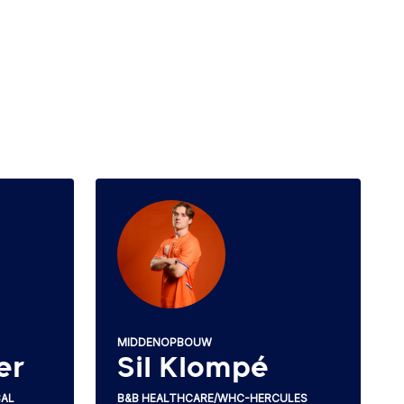
MIDDENOPBOUW
er
Sil Klompé
BAL
B&B HEALTHCARE/WHC-HERCULES