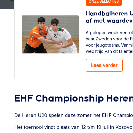
ONZE SELECTIES
Handbalheren U1
af met waardevo
Afgelopen week vertro
naar Zweden voor de E
voor jeugdteams. Vanmi
wedstrijd van dit talen
de volledige wedstrijdupd
Lees verder
EHF Championship Here
De Heren U20 spelen deze zomer het EHF Champion
Het toernooi vindt plaats van 12 t/m 19 juli in Kosovo