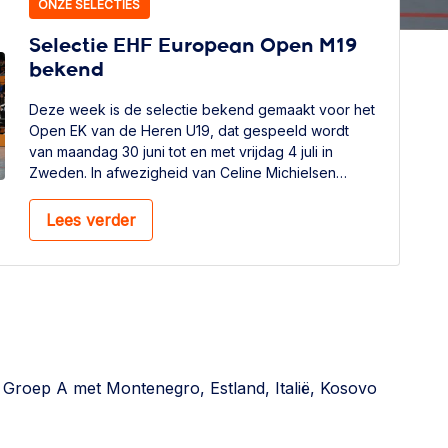
ONZE SELECTIES
Selectie EHF European Open M19
bekend
Deze week is de selectie bekend gemaakt voor het
Open EK van de Heren U19, dat gespeeld wordt
van maandag 30 juni tot en met vrijdag 4 juli in
Zweden. In afwezigheid van Celine Michielsen
neemt bondscoach van de TeamNL Handbalheren,
Staffan Olsson, deze rol voor dit toernooi op zich.
Lees verder
n Groep A met Montenegro, Estland, Italië, Kosovo