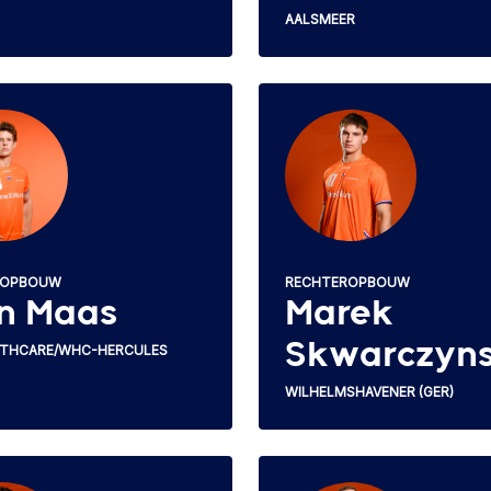
AALSMEER
ROPBOUW
RECHTEROPBOUW
n Maas
Marek
Skwarczyns
LTHCARE/WHC-HERCULES
WILHELMSHAVENER (GER)