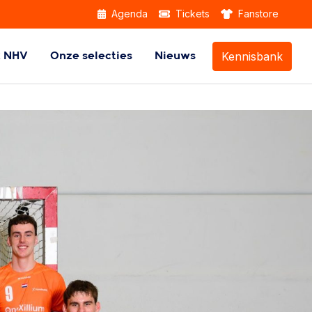
Agenda
Tickets
Fanstore
Kennisbank
k NHV
Onze selecties
Nieuws
Themabijeenkomsten
Beach Handball