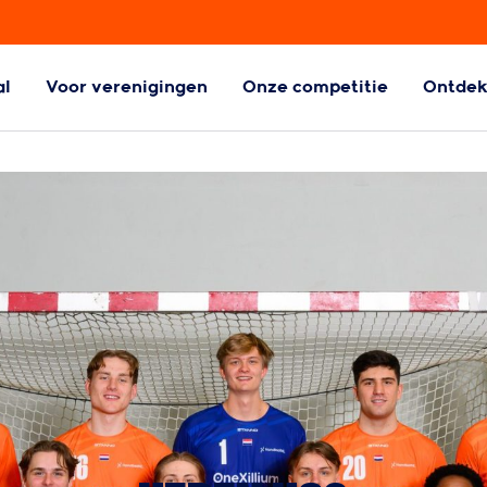
al
Voor verenigingen
Onze competitie
Ontde
ball
Aangepaste
Handbalvormen
l
Aangepaste
handbalvormen