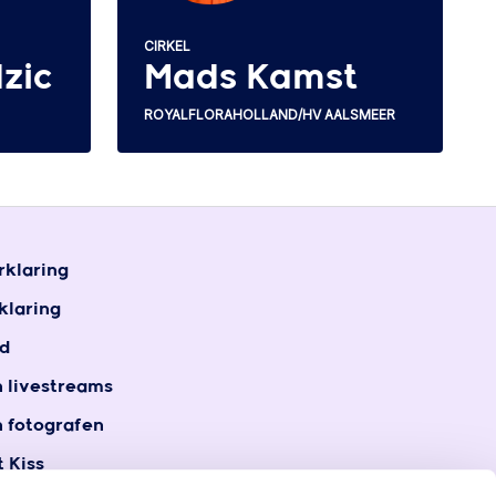
CIRKEL
Mads Kamst
zic
ROYALFLORAHOLLAND/HV AALSMEER
rklaring
klaring
d
n livestreams
n fotografen
 Kiss