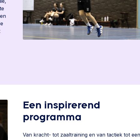
ie,
te
pen
de
t
Een inspirerend
programma
Van kracht- tot zaaltraining en van tactiek tot ee