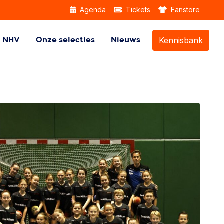
Agenda
Tickets
Fanstore
Kennisbank
k NHV
Onze selecties
Nieuws
Themabijeenkomsten
Beach Handball