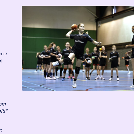
emie
ol
 om
it!”
t