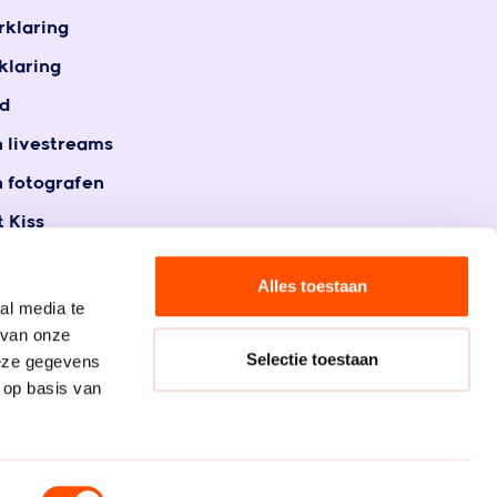
rklaring
klaring
d
n livestreams
n fotografen
 Kiss
t
gegevens
Alles toestaan
al media te
 van onze
Selectie toestaan
deze gegevens
 op basis van