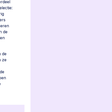
erdeel
lectie:
rig
ers
beren
n de
ten
n de
n ze
 de
epen
e