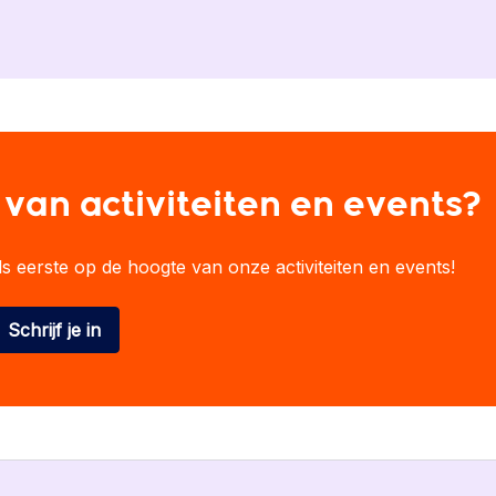
 van activiteiten en events?
 als eerste op de hoogte van onze activiteiten en events!
Schrijf je in