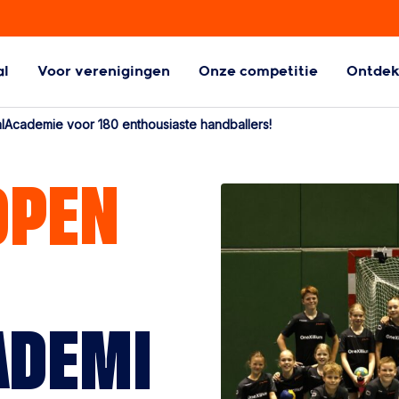
al
Voor verenigingen
Onze competitie
Ontde
ball
Aangepaste
Academie voor 180 enthousiaste handballers!
Handbalvormen
l
Aangepaste
OPEN
handbalvormen
ADEMI