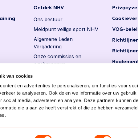
Ontdek NHV
Privacyve
aining
Ons bestuur
Cookiever
Meldpunt veilige sport NHV
VOG-belei
Algemene Leden
Richtlijne
Vergadering
Richtlijne
Onze commissies en
Reglement
werkgroepen
Reglemen
Ereleden en leden van
ik van cookies
persoons
verdienste
ontent en advertenties te personaliseren, om functies voor soci
Vacatures
erkeer te analyseren. Ook delen we informatie over uw gebruik
or social media, adverteren en analyse. Deze partners kunnen 
ormatie die u aan ze heeft verstrekt of die ze hebben verzameld
es.