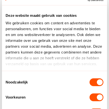
Deze website maakt gebruik van cookies
We gebruiken cookies om content en advertenties te
personaliseren, om functies voor social media te bieden
Breedtesport Zaal
en om ons websiteverkeer te analyseren. Ook delen we
informatie over uw gebruik van onze site met onze
Voor spelers die meer op recreatief niveau willen
partners voor social media, adverteren en analyse. Deze
handballen, bieden we naast de wedstrijdsport ook
partners kunnen deze gegevens combineren met andere
breedtesport competities
aan in verschillende
informatie die u aan ze heeft verstrekt of die ze hebben
leeftijdscategorieën, waaronder Dames Senioren,
verzameld op basis van uw gebruik van hun services.
Dames Midweek, Heren Senioren, Heren Midweek, A-
jeugd, B-jeugd, C-jeugd, D-jeugd, E-jeugd, F-jeugd en
H-jeugd.
Toestemmingsselectie
Noodzakelijk
Over het algemeen wordt de Zaalcompetitie gespeeld
volgens het reguliere format, waarbij teams één
Voorkeuren
wedstrijd per weekend spelen. Uitzondering hierop is
de F-jeugd, waarbij wedstrijden worden gespeeld in de