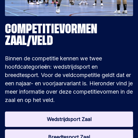
COMPETITIEVORMEN
ZAAL/VELD
Binnen de competitie kennen we twee
hoofdcategorieën
: wedstrijdsport en
breedtesport.
Voor de veldcompetitie
geldt dat
er
een n
ajaar- en
v
oorjaarvariant
is.
Hieronder vind je
meer informatie over deze competitievormen in
de
zaal en op het
veld.
Wedstrijdsport Zaal
Breedtesport Zaal