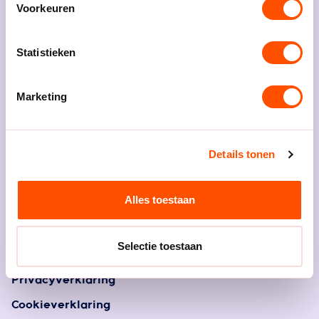
Beleef handbal
Voorkeuren
Vraag een proeftraining aan
Statistieken
Ontdek NHV
Marketing
Ons bestuur
Meldpunt veilige sport NHV
Details tonen
Algemene Leden Vergadering
Onze commissies en werkgroepen
Alles toestaan
Ereleden en leden van verdienste
Vacatures
Selectie toestaan
Privacyverklaring
Cookieverklaring