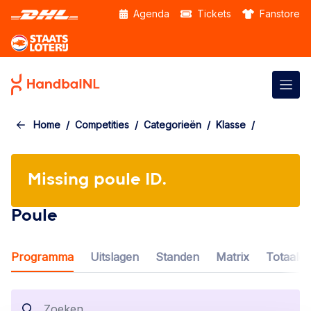
Skip to the main content
Agenda
Tickets
Fanstore
Home
Competities
Categorieën
Klasse
Missing poule ID.
Poule
Programma
Uitslagen
Standen
Matrix
Totaalov