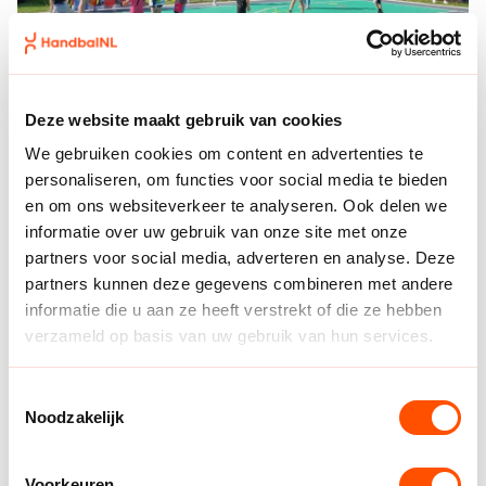
Deze website maakt gebruik van cookies
We gebruiken cookies om content en advertenties te
Lesmappen voor op scholen
personaliseren, om functies voor social media te bieden
en om ons websiteverkeer te analyseren. Ook delen we
informatie over uw gebruik van onze site met onze
Het NHV heeft de les map ’Kennismaken met Handbal’
partners voor social media, adverteren en analyse. Deze
ontwikkeld, met daarin voorbeeld lessen voor het
partners kunnen deze gegevens combineren met andere
primaire onderwijs, het voortgezet onderwijs en
informatie die u aan ze heeft verstrekt of die ze hebben
Tchoukbal. De lessen die zijn uitgewerkt proberen een
verzameld op basis van uw gebruik van hun services.
brug te slaan tussen het bewegingsonderwijs op
school en de handbalvereniging, waar de jeugd zich
verder kan ontwikkelen in het handbal.
Toestemmingsselectie
Noodzakelijk
Lesbladen_Basisonderwijs
Voorkeuren