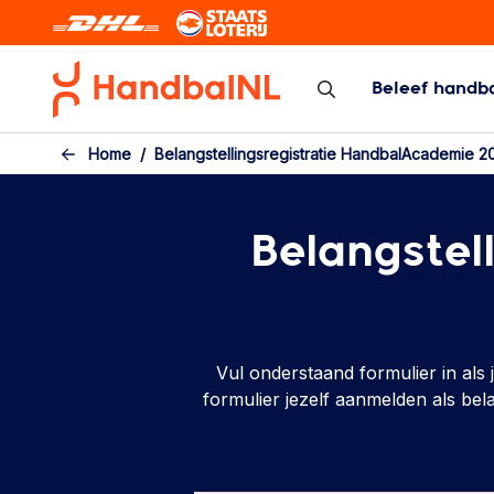
Skip to the main content
Beleef handb
Zaal/veld
Beach Hand
Home
Belangstellingsregistratie HandbalAcademie 2
Zaal/veld
Beach Handbal
Programma/Uitslagen/Standen
Belangstel
Bekercompetitie
Topcompetitie
Arbitrage
Kennisbank competitie
Vul onderstaand formulier in als
formulier jezelf aanmelden als be
Calamiteiten