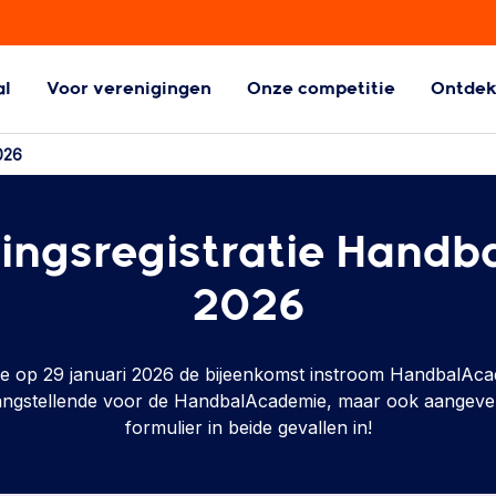
al
Voor verenigingen
Onze competitie
Ontde
ball
Aangepaste
026
Handbalvormen
l
Aangepaste
lingsregistratie Hand
handbalvormen
2026
 je op 29 januari 2026 de bijeenkomst instroom HandbalAca
langstellende voor de HandbalAcademie, maar ook aangeven d
formulier in beide gevallen in!