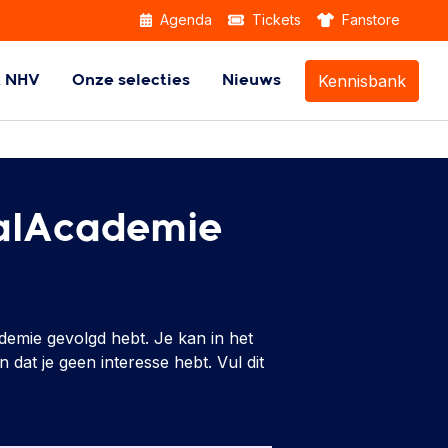
Agenda
Tickets
Fanstore
Kennisbank
k NHV
Onze selecties
Nieuws
Themabijeenkomsten
balAcademie
demie gevolgd hebt. Je kan in het
at je geen interesse hebt. Vul dit
Beach Handball