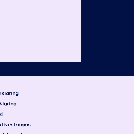
rklaring
klaring
d
n livestreams