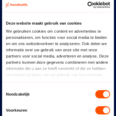
Alle correspondentie over de
bekercompetitie gaat via het standaard
emailadres van de vereniging. Deelname
Deze website maakt gebruik van cookies
aan de regionale bekercompetitie kan
We gebruiken cookies om content en advertenties te
alleen voor de teams die lager dan de
personaliseren, om functies voor social media te bieden
hoofdklasse spelen. Graag hieronder
en om ons websiteverkeer te analyseren. Ook delen we
invullen welke teams namens de
informatie over uw gebruik van onze site met onze
vereniging meespelen.
partners voor social media, adverteren en analyse. Deze
DAMES SENIOREN
*
partners kunnen deze gegevens combineren met andere
Geen
informatie die u aan ze heeft verstrekt of die ze hebben
verzameld op basis van uw gebruik van hun services.
Dames 1
Dames 2
Toestemmingsselectie
Dames 3
Noodzakelijk
ONZE VERENIGING IS BEREID DE FINALES TE
ORGANISEREN?
*
Voorkeuren