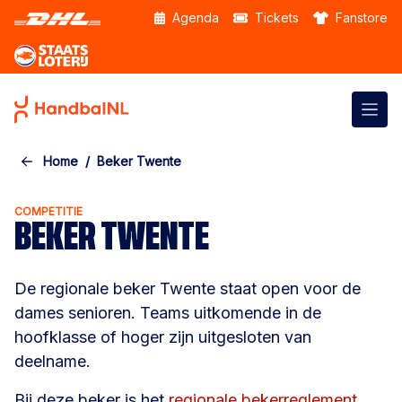
Skip to the main content
Agenda
Tickets
Fanstore
Home
Beker Twente
COMPETITIE
BEKER TWENTE
De regionale beker Twente staat open voor de
dames senioren. Teams uitkomende in de
hoofklasse of hoger zijn uitgesloten van
deelname.
Bij deze beker is het
regionale bekerreglement