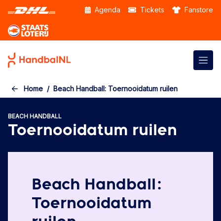
Skip to the main content
Agenda
Tickets
Fanstore
Home
Beach Handball: Toernooidatum ruilen
BEACH HANDBALL
Toernooidatum ruilen
Beach Handball:
Toernooidatum