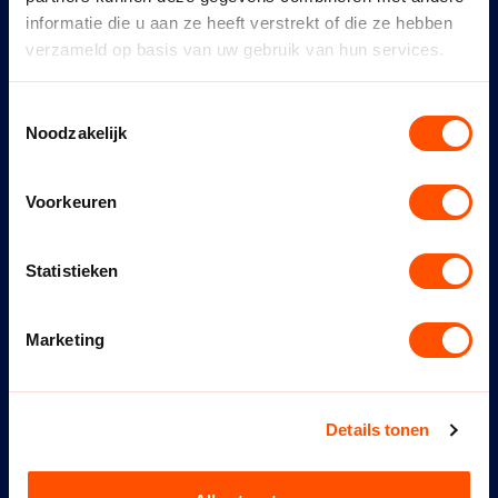
MINUTES
informatie die u aan ze heeft verstrekt of die ze hebben
verzameld op basis van uw gebruik van hun services.
NIEUWE ACCOMODATIE
*
Toestemmingsselectie
Noodzakelijk
ACCOMODATIE C.Q. VELDNR.
*
Voorkeuren
HEEFT DEZE WIJZIGING IN OVERLEG MET DE
TEGENSTANDERS PLAATSGEVONDEN?
*
Statistieken
Ja
Nee
Marketing
NA OVERLEG MET.
*
Details tonen
EVENTUELE OPMERKINGEN