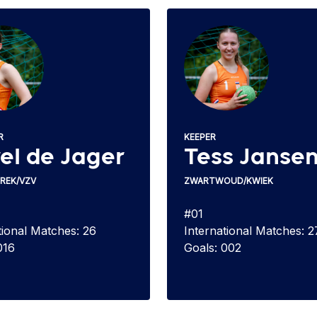
R
KEEPER
el de Jager
Tess Janse
IREK/VZV
ZWARTWOUD/KWIEK
#01
tional Matches: 26
International Matches: 2
016
Goals: 002