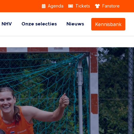
Agenda
Tickets
Fanstore
Kennisbank
k NHV
Onze selecties
Nieuws
Themabijeenkomsten
Beach Handball