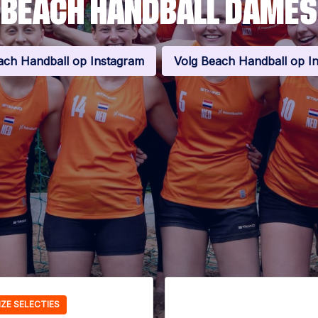
BEACH HANDBALL DAMES
ach Handball op Instagram
Volg Beach Handball op I
ZE SELECTIES