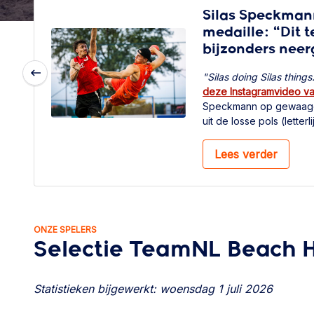
Silas Speckman
medaille: “Dit t
bijzonders neer
"Silas doing Silas things
Previous
deze Instagramvideo v
Speckmann op gewaagd
uit de losse pols (letterl
slim. Zo omschrijft Spe
Handball, maar het zijn
Lees verder
speler typeren. Misschi
de sport zo goed bij h
de Nederlandse Beach H
uit het Kroatische Zagre
brons veroverde op he
ONZE SPELERS
ticket voor het EK2027 v
Selectie TeamNL Beach 
Statistieken bijgewerkt: woensdag 1 juli 2026