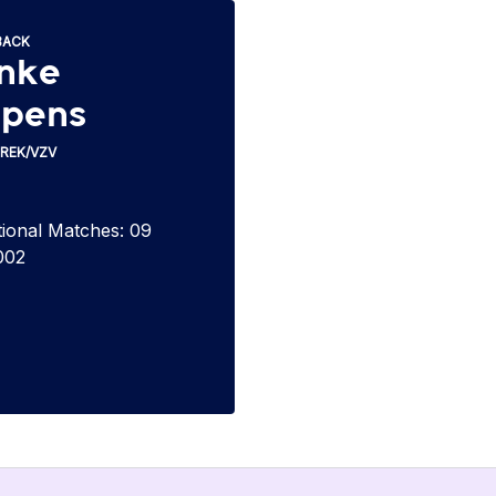
BACK
nke
ppens
IREK/VZV
tional Matches: 09
002