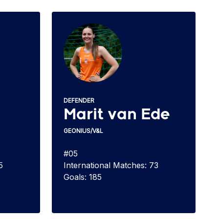
DEFENDER
Marit van Ede
GEONIUS/V&L
#05
5
International Matches: 73
Goals: 185