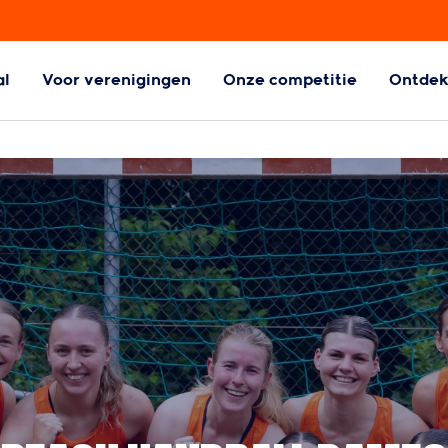
al
Voor verenigingen
Onze competitie
Ontde
ball
Aangepaste
Handbalvormen
l
Aangepaste
handbalvormen