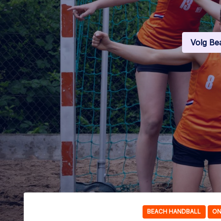
Volg Be
BEACH HANDBALL
ON