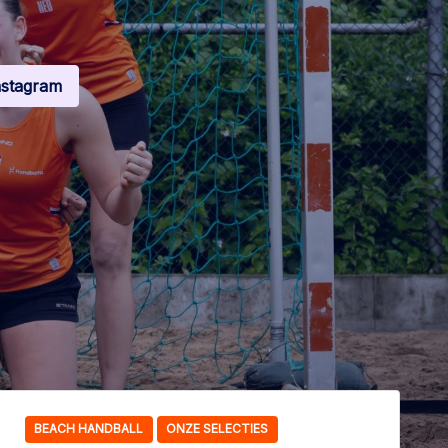
nstagram
BEACH HANDBALL
ONZE SELECTIES