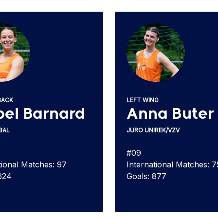
BACK
LEFT WING
bel Barnard
Anna Buter
BAL
JURO UNIREK/VZV
#09
tional Matches: 97
International Matches: 7
624
Goals: 877