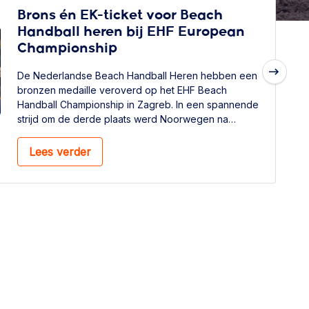
Brons én EK-ticket voor Beach
Handball heren bij EHF European
Championship
De Nederlandse Beach Handball Heren hebben een
Next
bronzen medaille veroverd op het EHF Beach
Handball Championship in Zagreb. In een spannende
strijd om de derde plaats werd Noorwegen na
shoot-outs verslagen. Met het behalen van de halve
finale had Nederland een ticket voor het EK, de EHF
Lees verder
Beach Handball EURO 2027, gisteren al veilig
gesteld.