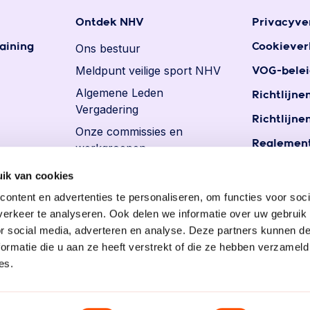
Ontdek NHV
Privacyve
aining
Ons bestuur
Cookiever
Meldpunt veilige sport NHV
VOG-belei
Algemene Leden
Richtlijne
Vergadering
Richtlijne
Onze commissies en
Reglement
werkgroepen
Reglemen
Ereleden en leden van
ik van cookies
persoons
verdienste
ontent en advertenties te personaliseren, om functies voor soci
Vacatures
erkeer te analyseren. Ook delen we informatie over uw gebruik
or social media, adverteren en analyse. Deze partners kunnen 
ormatie die u aan ze heeft verstrekt of die ze hebben verzameld
es.