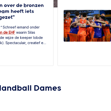
n over de bronzen
eam heeft iets
gezet”
."
Schreef iemand onder
an de EHF
waarin Silas
e wijze de keeper lobde
ijk). Spectaculair, creatief en
ckmann de sport Beach
 ook woorden die hem als
en is dat wel precies waarom
em past. De aanvoerder van
andball heren is net terug
b, waar hij met zijn team
t EHF Championship én een
eiligstelde.
Handball Dames