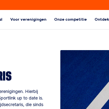
al
Voor verenigingen
Onze competitie
Ontde
ball
Aangepaste
Handbalvormen
l
Aangepaste
handbalvormen
RIS
erenigingen. Hierbij
portlink up to date is.
dsecretaris, die sinds