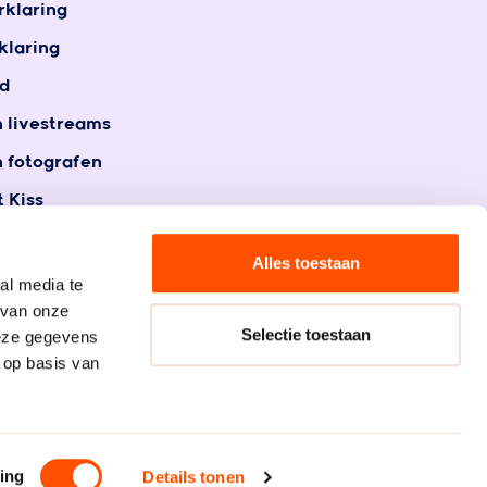
rklaring
klaring
d
n livestreams
n fotografen
 Kiss
t
gegevens
Alles toestaan
al media te
 van onze
Selectie toestaan
deze gegevens
 op basis van
ing
Details tonen