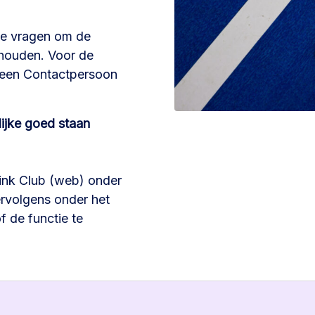
lie vragen om de
e houden. Voor de
m een Contactpersoon
lijke goed staan
link Club (web) onder
ervolgens onder het
f de functie te