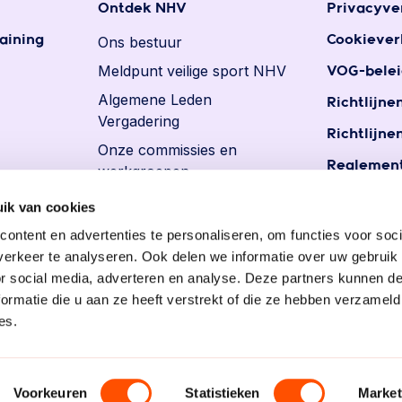
Ontdek NHV
Privacyve
aining
Ons bestuur
Cookiever
Meldpunt veilige sport NHV
VOG-belei
Algemene Leden
Richtlijne
Vergadering
Richtlijne
Onze commissies en
Reglement
werkgroepen
Reglemen
Ereleden en leden van
ik van cookies
persoons
verdienste
ontent en advertenties te personaliseren, om functies voor soci
Vacatures
erkeer te analyseren. Ook delen we informatie over uw gebruik
or social media, adverteren en analyse. Deze partners kunnen 
ormatie die u aan ze heeft verstrekt of die ze hebben verzameld
es.
Voorkeuren
Statistieken
Market