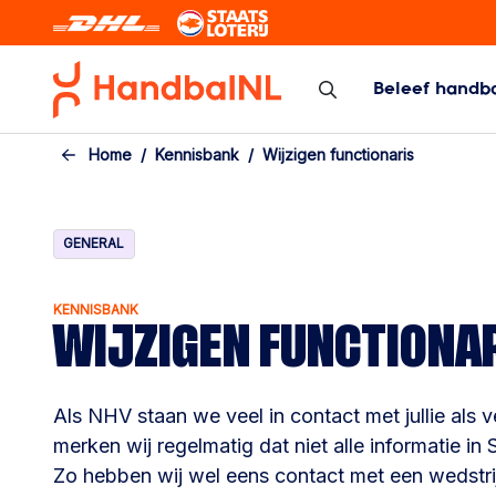
Skip to the main content
Beleef handb
Zaal/veld
Beach Hand
Home
Kennisbank
Wijzigen functionaris
Zaal/veld
Beach Handbal
Programma/Uitslagen/Standen
GENERAL
Bekercompetitie
Topcompetitie
KENNISBANK
WIJZIGEN FUNCTIONA
Arbitrage
Kennisbank competitie
Calamiteiten
Als NHV staan we veel in contact met jullie als v
merken wij regelmatig dat niet alle informatie in S
Zo hebben wij wel eens contact met een wedstrij