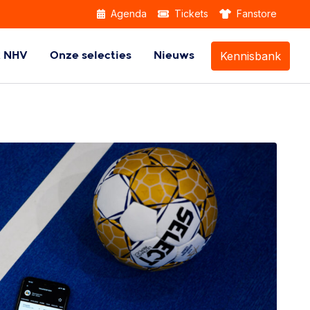
Agenda
Tickets
Fanstore
Kennisbank
k NHV
Onze selecties
Nieuws
Themabijeenkomsten
Beach Handball