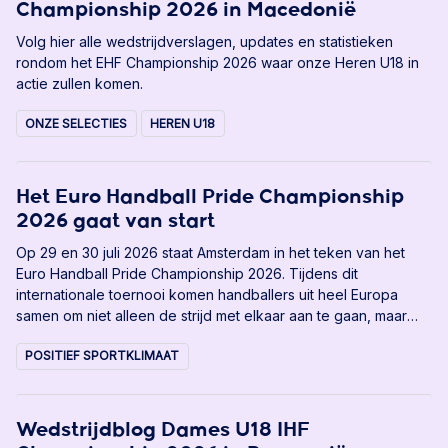
Championship 2026 in Macedonië
Volg hier alle wedstrijdverslagen, updates en statistieken
rondom het EHF Championship 2026 waar onze Heren U18 in
actie zullen komen.
ONZE SELECTIES
HEREN U18
Het Euro Handball Pride Championship
2026 gaat van start
Op 29 en 30 juli 2026 staat Amsterdam in het teken van het
Euro Handball Pride Championship 2026. Tijdens dit
internationale toernooi komen handballers uit heel Europa
samen om niet alleen de strijd met elkaar aan te gaan, maar
vooral ook te laten zien dat handbal een sport is waarin
POSITIEF SPORTKLIMAAT
iedereen welkom is.
Wedstrijdblog Dames U18 IHF