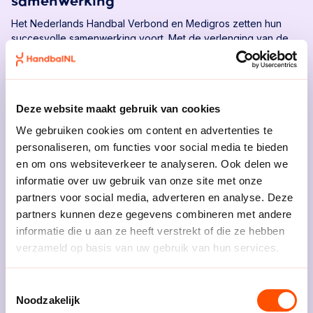
samenwerking
Het Nederlands Handbal Verbond en Medigros zetten hun
succesvolle samenwerking voort. Met de verlenging van de
overeenkomst blijft Medigros een belangrijke supplier van
onze nationale selecties, jeugdselecties en de
HandbalAcademie.
ONZE PARTNERS
MEDIGROS
PARTNERS
Deze website maakt gebruik van cookies
We gebruiken cookies om content en advertenties te
Heren U20 pakken de titel op het EHF
personaliseren, om functies voor social media te bieden
Championship 2026
en om ons websiteverkeer te analyseren. Ook delen we
informatie over uw gebruik van onze site met onze
De Heren U20 hebben de titel op het EHF Championship I in
partners voor social media, adverteren en analyse. Deze
Kosovo veroverd. Na een foutloze reeks ging er ook in de
partners kunnen deze gegevens combineren met andere
finale niets mis bij de ploeg van Celine Michielsen en Pascal
Lucassen. Van Estland werd in de poulefase al ruim gewonnen
informatie die u aan ze heeft verstrekt of die ze hebben
met 33-23, en ook in de finale konden de Heren U20
verzameld op basis van uw gebruik van hun services.
ONZE SELECTIES
HEREN U20
overtuigen: 34-28.
Zo gaat de titel en de gouden medaille mee terug naar
Toestemmingsselectie
Nederland. Een mooie prestatie voor het handbal aan de
Noodzakelijk
jongenskant.
Dit is de selectie Heren U18 voor het EHF