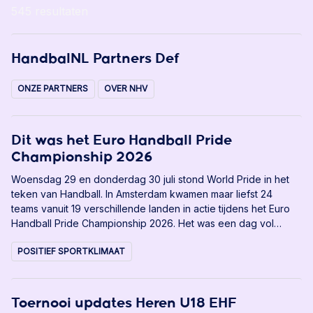
545 resultaten
HandbalNL Partners Def
ONZE PARTNERS
OVER NHV
Dit was het Euro Handball Pride
Championship 2026
Woensdag 29 en donderdag 30 juli stond World Pride in het
teken van Handball. In Amsterdam kwamen maar liefst 24
teams vanuit 19 verschillende landen in actie tijdens het Euro
Handball Pride Championship 2026. Het was een dag vol
plezier, sportiviteit en inclusie waarbij handbal de verbindende
POSITIEF SPORTKLIMAAT
factor was.
Toernooi updates Heren U18 EHF