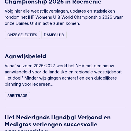
Championship 2026 in Roemenië
Volg hier alle wedstrijdverslagen, updates en statistieken
rondom het IHF Womens U18 World Championship 2026 waar
onze Dames U18 in actie zullen komen.
ONZE SELECTIES
DAMES U18
Aanwijsbeleid
Vanaf seizoen 2026-2027 werkt het NHV met een nieuw
aanwijsbeleid voor de landelijke en regionale wedstrijdsport.
Het doel? Minder wijzigingen achteraf en een duidelijkere
planning voor iedereen.
De afgelopen seizoenen bleek dat na het publiceren van de
ARBITRAGE
scheidsrechter aanwijzingen regelmatig nog wijzigingen nodig
waren, omdat verhinderingen pas later werden doorgegeven.
Dat zorgt voor extra werk én onduidelijkheid voor
scheidsrechters, verenigingen en andere betrokkenen.
Het Nederlands Handbal Verbond en
Medigros verlengen succesvolle