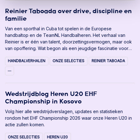
Beach Handball heren is net terug uit het Kroatische Zagreb,
waar hij met zijn team brons veroverde op het EHF
Reinier Taboada over drive, discipline en
Championship én een ticket voor het EK2027 veiligstelde.
familie
Van een sporthal in Cuba tot spelen in de Europese
handbaltop en de TeamNL Handbalheren. Het verhaal van
Reinier is er één van talent, doorzettingsvermogen, maar ook
van opoffering. Wat begon als een jeugdige fascinatie voor
de sport van zijn vader, groeide uit tot een indrukwekkende
HANDBALVERHALEN
ONZE SELECTIES
REINIER TABOADA
handbalcarrière. Maar achter dit nieuwste rolmodel binnen het
Nederlandse handbal, schuilt ook een familiemens, die
balanceert tussen ambitie en gemis. Nu hij zijn plek heeft
gevonden in het Nederlands team, kijkt Reinier vooruit naar
nieuwe dromen, met de Olympische Spelen en een eigen club
Wedstrijdblog Heren U20 EHF
als ultieme doelen.
Championship in Kosovo
Volg hier alle wedstrijdverslagen, updates en statistieken
rondom het EHF Championship 2026 waar onze Heren U20 in
actie zullen komen.
ONZE SELECTIES
HEREN U20